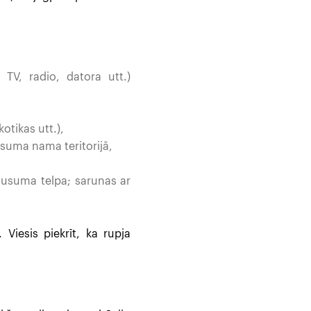
TV, radio, datora utt.)
otikas utt.),
usuma nama teritorijā,
lusuma telpa; sarunas ar
Viesis piekrīt, ka rupja