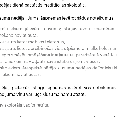
dēļas dienā pastāstīs meditācijas skolotājs.
klusuma nedēļai, Jums jāapņemas ievērot šādus noteikumus:
ītniekiem jāievēro klusums; skaņas avotu (piemēram, 
šņošana nav atļauta,
atļauts lietot mobilos telefonus,
tļauts lietot apreibinošas vielas (piemēram, alkoholu, nark
egts smēķēt; smēķēšana ir atļauta tai paredzētajā vietā Kl
alībniekiem nav atļauts savā istabā uzņemt viesus,
tniekiem jārespektē pārējo klusuma nedēļas dalībnieku k
niekiem nav atļautas.
ēļai, pieteicējs stingri apņemas ievērot šos noteikumus. 
dījumā viņu var lūgt Klusuma namu atstāt.
 skolotāja vadīts retrīts.