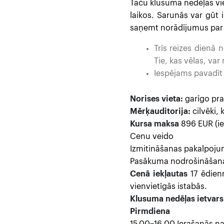
Taču klusuma nedēļas vie
laikos. Sarunās var gūt 
saņemt norādījumus par 
Trīs reizes dienā 
Tie, kas vēlas, var
Iespējams pavadīt
Norises vieta:
garīgo pra
Mērķauditorija:
cilvēki,
Kursa maksa
896 EUR (ie
Cenu veido
Izmitināšanas pakalpoju
Pasākuma nodrošināšana
Cenā iekļautas
17 ēdien
vienvietīgās istabās.
Klusuma nedēļas ietvars
Pirmdiena