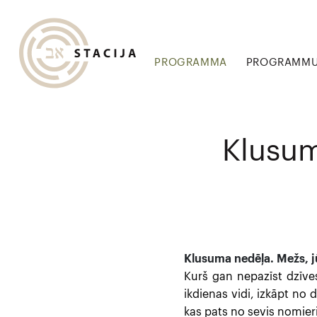
PROGRAMMA
PROGRAMMU 
Klusum
Klusuma nedēļa. Mežs, j
Kurš gan nepazīst dzīves
ikdienas vidi, izkāpt no d
kas pats no sevis nomieri