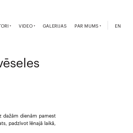
TORI
VIDEO
GALERIJAS
PAR MUMS
EN
vēseles
ut uz dažām dienām pamest
ats, padzīvot lēnajā laikā,