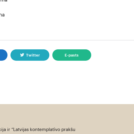
namā
na
k
Twitter
E-pasts
ija ir “Latvijas kontemplatīvo prakšu