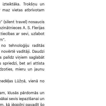
 izteiktāka. Trokšņu un
r maz vietas atbrīvotam
 (silent travel) nosaucis
zinātnieces A. S. Flerijas
tiecības ar sevi, uzlabot
em”.
 no tehnoloģiju radītās
 novērtē vadītāji. Daudzi
s palīdz viņiem saglabāt
 spriedzi, bet arī attīsta
dzoties, mieru un jaunu
nedēļas Lūžņā, vienā no
ēram, klusās pārdomās un
abākai sevis iepazīšanai un
ām, kā jēgpilni pavadīt šo