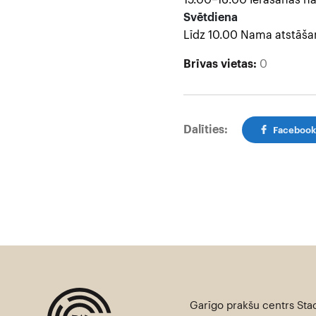
15.00–16.00 Ierašanās 
Svētdiena
Līdz 10.00 Nama atstāša
Brīvas vietas:
0
Dalīties:
Faceboo
Garīgo prakšu centrs Stac