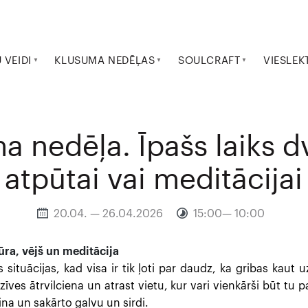
VEIDI
KLUSUMA NEDĒĻAS
SOULCRAFT
VIESLEK
a nedēļa. Īpašs laiks d
atpūtai vai meditācijai
20.04. — 26.04.2026
15:00— 10:00
ūra, vējš un meditācija
 situācijas, kad visa ir tik ļoti par daudz, ka gribas ka
zīves ātrvilciena un atrast vietu, kur vari vienkārši būt tu p
na un sakārto galvu un sirdi.