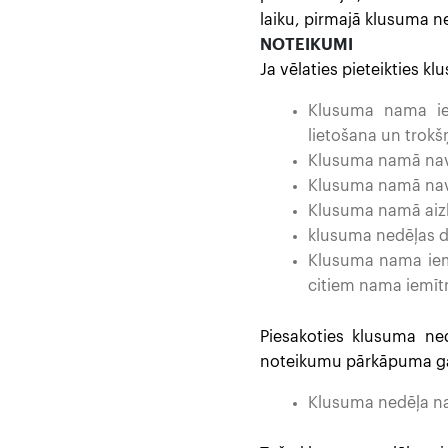
laiku, pirmajā klusuma ne
NOTEIKUMI
Ja vēlaties pieteikties 
Klusuma nama iem
lietošana un trok
Klusuma namā nav 
Klusuma namā nav a
Klusuma namā aizli
klusuma nedēļas d
Klusuma nama iemī
citiem nama iemīt
Piesakoties klusuma ned
noteikumu pārkāpuma ga
Klusuma nedēļa nav