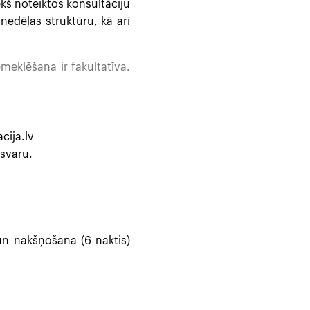
kš noteiktos konsultāciju
nedēļas struktūru, kā arī
meklēšana ir fakultatīva.
cija.lv
zsvaru.
 un nakšņošana (6 naktis)