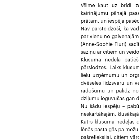
Vēlme kaut uz brīdi iz
kairinājumu pilnajā pa
prātam, un iespēja pasēd
Nav pārsteidzoši, ka vad
par vienu no galvenajām l
(Anne-Sophie Fluri) sacī
saziņu ar citiem un veido
Klusuma nedēļa patiešā
pārslodzes. Laiks klusum
lielu uzņēmumu un organ
dvēseles līdzsvaru un ves
radošumu un palīdz non
dziļumu ieguvušas gan d
Nu šādu iespēju – pabū
neskartākajām, klusākajā
Katrs klusuma nedēļas d
lēnās pastaigās pa mežu va
pašrefleksijai, citiem vā