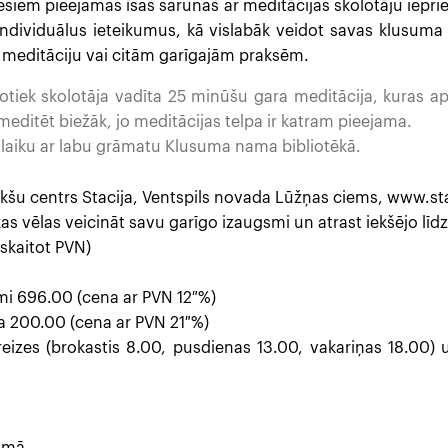
siem pieejamas īsas sarunas ar meditācijas skolotāju ieprie
individuālus ieteikumus, kā vislabāk veidot savas klusuma 
meditāciju vai citām garīgajām praksēm.
notiek skolotāja vadīta 25 minūšu gara meditācija, kuras ap
 meditēt biežāk, jo meditācijas telpa ir katram pieejama.
 laiku ar labu grāmatu Klusuma nama bibliotēkā.
kšu centrs Stacija, Ventspils novada Lūžņas ciems, www.sta
 kas vēlas veicināt savu garīgo izaugsmi un atrast iekšējo līd
skaitot PVN)
mi 696.00 (cena ar PVN 12 %)
 200.00 (cena ar PVN 21 %)
reizes (brokastis 8.00, pusdienas 13.00, vakariņas 18.00)