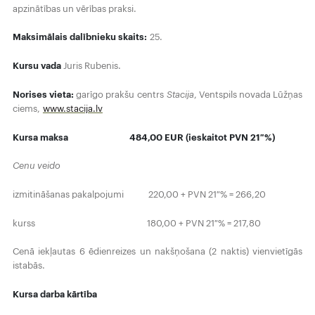
apzinātības un vērības praksi.
Maksimālais dalībnieku skaits:
25.
Kursu vada
Juris Rubenis.
Norises vieta:
garīgo prakšu centrs
Stacija
, Ventspils novada Lūžņas
ciems,
www.stacija.lv
Kursa maksa 484,00 EUR (ieskaitot PVN 21 %)
Cenu veido
izmitināšanas pakalpojumi 220,00 + PVN 21 % = 266,20
kurss 180,00 + PVN 21 % = 217,80
Cenā iekļautas 6 ēdienreizes un nakšņošana (2 naktis) vienvietīgās
istabās.
Kursa darba kārtība