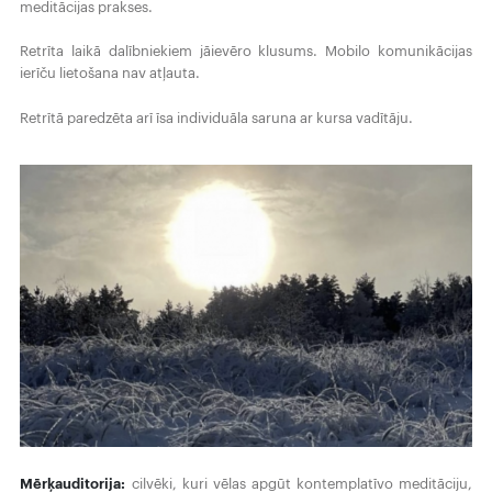
meditācijas prakses.
Retrīta laikā dalībniekiem jāievēro klusums. Mobilo komunikācijas
ierīču lietošana nav atļauta.
Retrītā paredzēta arī īsa individuāla saruna ar kursa vadītāju.
Mērķauditorija:
cilvēki, kuri vēlas apgūt kontemplatīvo meditāciju,