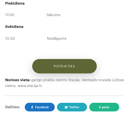
Piektdiena
17.00 Sākums
Svētdiena
13.30 Noslēgums
PIETEIKTIES
Norises vieta:
garīgo prakšu centrs Stacija, Ventspils novada Lūžņas
ciems, www.stacija.lv
Dalīties:
Facebook
Twitter
E-pasts