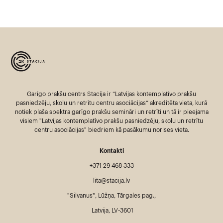
Garīgo prakšu centrs Stacija ir “Latvijas kontemplatīvo prakšu
pasniedzēju, skolu un retrītu centru asociācijas” akreditēta vieta, kurā
notiek plaša spektra garīgo prakšu semināri un retrīti un tā ir pieejama
visiem "Latvijas kontemplatīvo prakšu pasniedzēju, skolu un retrītu
centru asociācijas" biedriem kā pasākumu norises vieta.
Kontakti
+371 29 468 333
lita@stacija.lv
"Silvanus", Lūžņa, Tārgales pag.,
Latvija, LV-3601