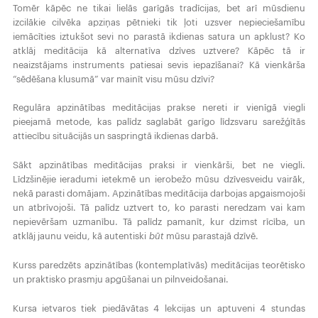
Tomēr kāpēc ne tikai lielās garīgās tradīcijas, bet arī mūsdienu
izcilākie cilvēka apziņas pētnieki tik ļoti uzsver nepieciešamību
iemācīties iztukšot sevi no parastā ikdienas satura un apklust? Ko
atklāj meditācija kā alternatīva dzīves uztvere? Kāpēc tā ir
neaizstājams instruments patiesai sevis iepazīšanai? Kā vienkārša
“sēdēšana klusumā” var mainīt visu mūsu dzīvi?
Regulāra apzinātības meditācijas prakse nereti ir vienīgā viegli
pieejamā metode, kas palīdz saglabāt garīgo līdzsvaru sarežģītās
attiecību situācijās un saspringtā ikdienas darbā.
Sākt apzinātības meditācijas praksi ir vienkārši, bet ne viegli.
Līdzšinējie ieradumi ietekmē un ierobežo mūsu dzīvesveidu vairāk,
nekā parasti domājam. Apzinātības meditācija darbojas apgaismojoši
un atbrīvojoši. Tā palīdz uztvert to, ko parasti neredzam vai kam
nepievēršam uzmanību. Tā palīdz pamanīt, kur dzimst rīcība, un
atklāj jaunu veidu, kā autentiski
būt
mūsu parastajā dzīvē.
Kurss paredzēts apzinātības (kontemplatīvās) meditācijas teorētisko
un praktisko prasmju apgūšanai un pilnveidošanai.
Kursa ietvaros tiek piedāvātas 4 lekcijas un aptuveni 4 stundas