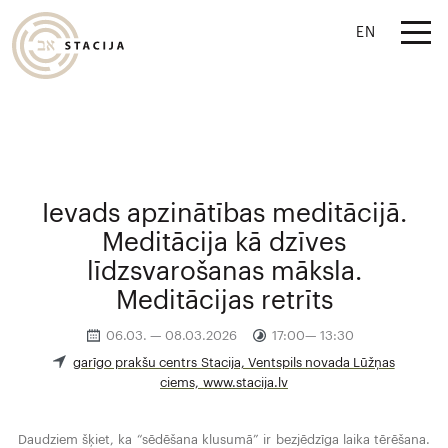
EN
Ievads apzinātības meditācijā.
Meditācija kā dzīves
līdzsvarošanas māksla.
Meditācijas retrīts
06.03. — 08.03.2026
17:00— 13:30
garīgo prakšu centrs Stacija, Ventspils novada Lūžņas
ciems, www.stacija.lv
Daudziem šķiet, ka “sēdēšana klusumā” ir bezjēdzīga laika tērēšana.