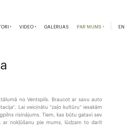
TORI
VIDEO
GALERIJAS
PAR MUMS
EN
na
ālumā no Ventspils. Braucot ar savu auto
acija”. Lai veicinātu “zaļo kultūru” iesakām
ēgpilns risinājums. Tiem, kas būtu gatavi sev
as ar nokļūšanu pie mums, lūdzam to darīt