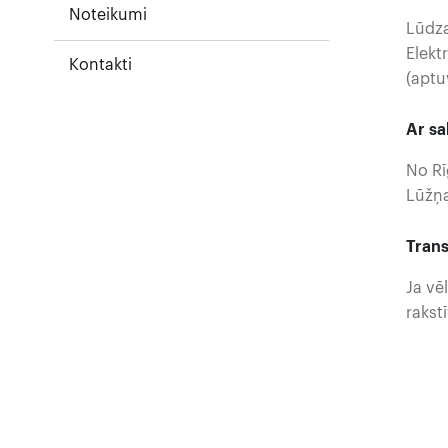
Noteikumi
Lūdza
Elekt
Kontakti
(aptu
Ar sa
No Rī
Lūžņa
Trans
Ja vē
rakst