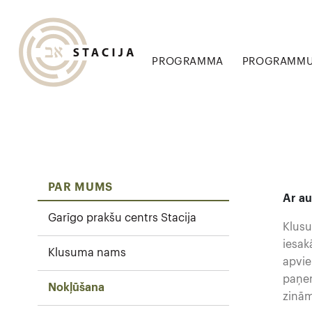
PROGRAMMA
PROGRAMMU 
PAR MUMS
Ar au
Garīgo prakšu centrs Stacija
Klusu
iesak
Klusuma nams
apvie
paņem
Nokļūšana
zinā