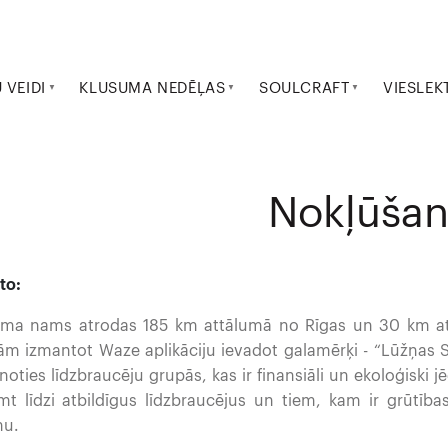
VEIDI
KLUSUMA NEDĒĻAS
SOULCRAFT
VIESLEK
Nokļūša
to:
ma nams atrodas 185 km attālumā no Rīgas un 30 km att
ām izmantot Waze aplikāciju ievadot galamērķi - “Lūžņas St
noties līdzbraucēju grupās, kas ir finansiāli un ekoloģiski j
t līdzi atbildīgus līdzbraucējus un tiem, kam ir grūtīb
mu.