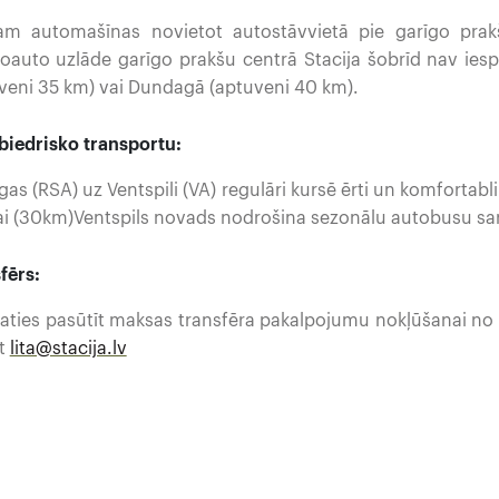
m automašīnas novietot autostāvvietā pie garīgo prakš
roauto uzlāde garīgo prakšu centrā Stacija šobrīd nav iesp
veni 35 km) vai Dundagā (aptuveni 40 km).
biedrisko transportu:
gas (RSA) uz Ventspili (VA) regulāri kursē ērti un komfortabli
i (30km)Ventspils novads nodrošina sezonālu autobusu sar
fērs:
laties pasūtīt maksas transfēra pakalpojumu nokļūšanai no R
īt
lita@stacija.lv