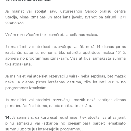
Ja maināt vai atceļat savu uzturēšanos Garīgo prakšu centrā
Stacija,
visas izmaiņas un atcelšana jāveic, zvanot pa tālruni +371
29468333.
Visām rezervācijām tiek piemērota atcelšanas maksa.
Ja mainīsiet vai atcelsiet rezervāciju vairāk nekā 14 dienas pirms
ierašanās datuma, no jums tiks ieturēta apstrādes maksa 15 %
apmērā no programmas izmaksām. Visa atlikusī samaksātā summa
tiks atmaksāta.
Ja mainīsiet vai atcelsiet rezervāciju vairāk nekā septiņas, bet mazāk
nekā 14 dienas pirms ierašanās datuma, tiks ieturēti 30 % no
programmas izmaksām.
Ja mainīsiet vai atcelsiet rezervāciju mazāk nekā septiņas dienas
pirms ierašanās datuma, nauda netiks atmaksāta.
14.
Ja seminārs, uz kuru esat reģistrējies, tiek atcelts,
varat saņemt
pilnu atmaksu vai (atkarībā no pieejamības) pārcelt iemaksāto
summu uz citu jūs interesējošu programmu.