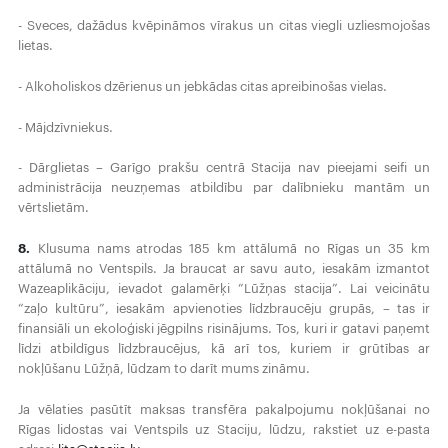
- Sveces, dažādus kvēpināmos vīrakus un citas viegli uzliesmojošas
lietas.
- Alkoholiskos dzērienus un jebkādas citas apreibinošas vielas.
- Mājdzīvniekus.
- Dārglietas – Garīgo prakšu centrā Stacija nav pieejami seifi un
administrācija neuzņemas atbildību par dalībnieku mantām un
vērtslietām.
8.
Klusuma nams atrodas 185 km attālumā no Rīgas un 35 km
attālumā no Ventspils. Ja braucat ar savu auto, iesakām izmantot
Wazeaplikāciju, ievadot galamērķi “Lūžņas stacija”. Lai veicinātu
“zaļo kultūru”, iesakām apvienoties līdzbraucēju grupās, – tas ir
finansiāli un ekoloģiski jēgpilns risinājums. Tos, kuri ir gatavi paņemt
līdzi atbildīgus līdzbraucējus, kā arī tos, kuriem ir grūtības ar
nokļūšanu Lūžņā, lūdzam to darīt mums zināmu.
Ja vēlaties pasūtīt maksas transfēra pakalpojumu nokļūšanai no
Rīgas lidostas vai Ventspils uz Staciju, lūdzu, rakstiet uz e-pasta