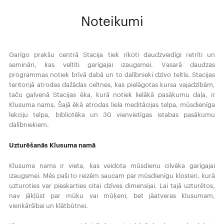
Noteikumi
Garīgo prakšu centrā Stacija tiek rīkoti daudzveidīgi retrīti un
semināri, kas veltīti garīgajai izaugsmei. Vasarā daudzas
programmas notiek brīvā dabā un to dalībnieki dzīvo teltīs. Stacijas
teritorijā atrodas dažādas celtnes, kas pielāgotas kursa vajadzībām,
taču galvenā Stacijas ēka, kurā notiek lielākā pasākumu daļa, ir
Klusuma nams. Šajā ēkā atrodas liela meditācijas telpa, mūsdienīga
lekciju telpa, bibliotēka un 30 vienvietīgas istabas pasākumu
dalībniekiem.
Uzturēšanās Klusuma namā
Klusuma nams ir vieta, kas veidota mūsdienu cilvēka garīgajai
izaugsmei. Mēs paši to reizēm saucam par mūsdienīgu klosteri, kurā
uzturoties var pieskarties citai dzīves dimensijai. Lai tajā uzturētos,
nav jākļūst par mūku vai mūķeni, bet jāatveras klusumam,
vienkāršībai un klātbūtnei.