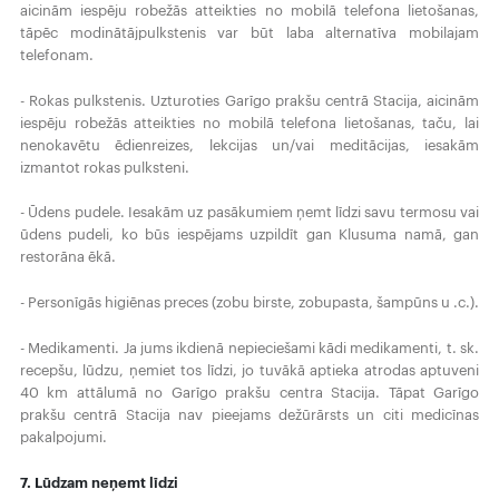
aicinām iespēju robežās atteikties no mobilā telefona lietošanas,
tāpēc modinātājpulkstenis var būt laba alternatīva mobilajam
telefonam.
- Rokas pulkstenis. Uzturoties Garīgo prakšu centrā Stacija, aicinām
iespēju robežās atteikties no mobilā telefona lietošanas, taču, lai
nenokavētu ēdienreizes, lekcijas un/vai meditācijas, iesakām
izmantot rokas pulksteni.
- Ūdens pudele. Iesakām uz pasākumiem ņemt līdzi savu termosu vai
ūdens pudeli, ko būs iespējams uzpildīt gan Klusuma namā, gan
restorāna ēkā.
- Personīgās higiēnas preces (zobu birste, zobupasta, šampūns u .c.).
- Medikamenti. Ja jums ikdienā nepieciešami kādi medikamenti, t. sk.
recepšu, lūdzu, ņemiet tos līdzi, jo tuvākā aptieka atrodas aptuveni
40 km attālumā no Garīgo prakšu centra Stacija. Tāpat Garīgo
prakšu centrā Stacija nav pieejams dežūrārsts un citi medicīnas
pakalpojumi.
7. Lūdzam neņemt līdzi