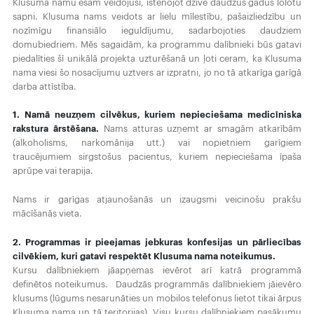
Klusuma namu esam veidojuši, īstenojot dzīvē daudzus gadus lolotu
sapni. Klusuma nams veidots ar lielu mīlestību, pašaizliedzību un
nozīmīgu finansiālo ieguldījumu, sadarbojoties daudziem
domubiedriem. Mēs sagaidām, ka programmu dalībnieki būs gatavi
piedalīties šī unikālā projekta uzturēšanā un ļoti ceram, ka Klusuma
nama viesi šo nosacījumu uztvers ar izpratni, jo no tā atkarīga garīgā
darba attīstība.
1. Namā neuzņem cilvēkus, kuriem nepieciešama medicīniska
rakstura ārstēšana.
Nams atturas uzņemt ar smagām atkarībām
(alkoholisms, narkomānija utt.) vai nopietniem garīgiem
traucējumiem sirgstošus pacientus, kuriem nepieciešama īpaša
aprūpe vai terapija.
Nams ir garīgas atjaunošanās un izaugsmi veicinošu prakšu
mācīšanās vieta.
2. Programmas ir pieejamas jebkuras konfesijas un pārliecības
cilvēkiem, kuri gatavi respektēt Klusuma nama noteikumus.
Kursu dalībniekiem jāapņemas ievērot arī katrā programmā
definētos noteikumus. Daudzās programmās dalībniekiem jāievēro
klusums (lūgums nesarunāties un mobilos telefonus lietot tikai ārpus
Klusuma nama un tā teritorijas). Visu kursu dalībniekiem pasākumu