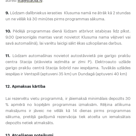
adresi
lita@stacija.lv
.
9.
Lūdzam dalībniekus ierasties Klusuma namā ne ātrāk kā 2 stundas
un ne vēlāk kā 30 minūtes pirms programmas sākuma.
10.
Pēdējā programmas dienā lūdzam atbrīvot istabiņas līdz plkst.
9.00 (personīgās mantas varat novietot Klusuma nama vējtverī vai
savā automašīnā), lai varētu laicīgi sākt ēkas uzkopšanas darbus.
11.
Lūdzam automašīnas novietot autostāvvietā pie garīgo prakšu
centra Stacija (stāvvieta iezīmēta ar zīmi P). Elektroauto uzlāde
garīgo prakšu centrā Stacija šobrīd nav iespējama. Tuvākās uzlādes
iespējas ir Ventspilī (aptuveni 35 km) un Dundagā (aptuveni 40 km)
12. Apmaksas kārtība
Lai rezervētu vietu programmā, ir jāiemaksā minimālais depozīts 30
% apmērā no kopējām programmas izmaksām. Rēķina atlikuma
maksājums ir jāveic ne vēlāk kā 14 dienas pirms programmas
sākuma, pretējā gadījumā rezervācija tiek atcelta un iemaksātais
depozīts netiek atmaksāts.
13. Atcelšanas noteikumi