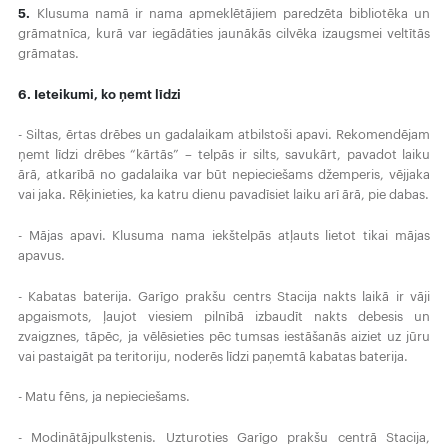
5.
Klusuma namā ir nama apmeklētājiem paredzēta bibliotēka un
grāmatnīca, kurā var iegādāties jaunākās cilvēka izaugsmei veltītās
grāmatas.
6. Ieteikumi, ko ņemt līdzi
- Siltas, ērtas drēbes un gadalaikam atbilstoši apavi. Rekomendējam
ņemt līdzi drēbes “kārtās” – telpās ir silts, savukārt, pavadot laiku
ārā, atkarībā no gadalaika var būt nepieciešams džemperis, vējjaka
vai jaka. Rēķinieties, ka katru dienu pavadīsiet laiku arī ārā, pie dabas.
- Mājas apavi. Klusuma nama iekštelpās atļauts lietot tikai mājas
apavus.
- Kabatas baterija. Garīgo prakšu centrs Stacija nakts laikā ir vāji
apgaismots, ļaujot viesiem pilnībā izbaudīt nakts debesis un
zvaigznes, tāpēc, ja vēlēsieties pēc tumsas iestāšanās aiziet uz jūru
vai pastaigāt pa teritoriju, noderēs līdzi paņemtā kabatas baterija.
- Matu fēns, ja nepieciešams.
- Modinātājpulkstenis. Uzturoties Garīgo prakšu centrā Stacija,