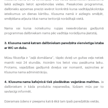
laikā aizliegts lietot apreibinošas vielas. Piesakoties programmai,
dalībnieks apņemas precīzi ievērot konkrētā kursa vadītāja/skolotāja
ieteikumus un dienas kārtību. Klusuma namā ir aizliegts smēķēt,
smēķēšana atļauta tikai nama teritorijā norādītajā vietā.
Nama vai kursa noteikumu rupjas neievērošanas gadījumā
programmas dalībniekam nams pēc vadītāja norādījuma jāatstāj.
3. Klusuma namā katram dalībniekam paredzēta vienvietīga istaba
ar WC un dušu.
Mūsu filozofija ir “zaļā domāšana”, tāpēc dvieļi un gultas veļa netiek
mainīti reizi 24 stundās. Aicinām tos lietot visu pasākuma laiku.
Protams, vajadzības gadījumā dvieļus var nomainīt, sazinoties ar
Klusuma nama administrāciju.
4. Klusuma nama kafejnīcā tiek piedāvātas veģetāras maltītes.
Ja
dalībniekam ir kāda produkta nepanesība, lūdzam mūs par to
savlaicīgi informēt.
Dzeramais ūdens ir pieejams katrā ēkā tam īpaši paredzētās vietās.