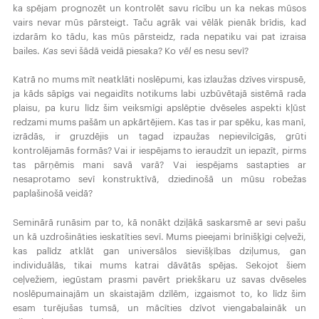
ka spējam prognozēt un kontrolēt savu rīcību un ka nekas mūsos
vairs nevar mūs pārsteigt. Taču agrāk vai vēlāk pienāk brīdis, kad
izdarām ko tādu, kas mūs pārsteidz, rada nepatiku vai pat izraisa
bailes.
Kas
sevi šādā veidā piesaka? Ko
vēl
es nesu sevī?
Katrā no mums mīt neatklāti noslēpumi, kas izlaužas dzīves virspusē,
ja kāds sāpīgs vai negaidīts notikums labi uzbūvētajā sistēmā rada
plaisu, pa kuru līdz šim veiksmīgi apslēptie dvēseles aspekti kļūst
redzami mums pašām un apkārtējiem. Kas tas ir par spēku, kas manī,
izrādās, ir gruzdējis un tagad izpaužas nepievilcīgās, grūti
kontrolējamās formās? Vai ir iespējams to ieraudzīt un iepazīt, pirms
tas pārņēmis mani savā varā? Vai iespējams sastapties ar
nesaprotamo sevī konstruktīvā, dziedinošā un mūsu robežas
paplašinošā veidā?
Seminārā runāsim par to, kā nonākt dziļākā saskarsmē ar sevi pašu
un kā uzdrošināties ieskatīties sevī. Mums pieejami brīnišķīgi ceļveži,
kas palīdz atklāt gan universālos sievišķības dziļumus, gan
individuālās, tikai mums katrai dāvātās spējas. Sekojot šiem
ceļvežiem, iegūstam prasmi pavērt priekškaru uz savas dvēseles
noslēpumainajām un skaistajām dzīlēm, izgaismot to, ko līdz šim
esam turējušas tumsā, un mācīties dzīvot viengabalaināk un