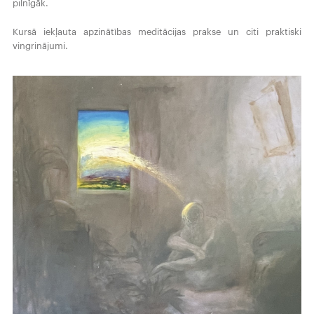
pilnīgāk.
Kursā iekļauta apzinātības meditācijas prakse un citi praktiski
vingrinājumi.