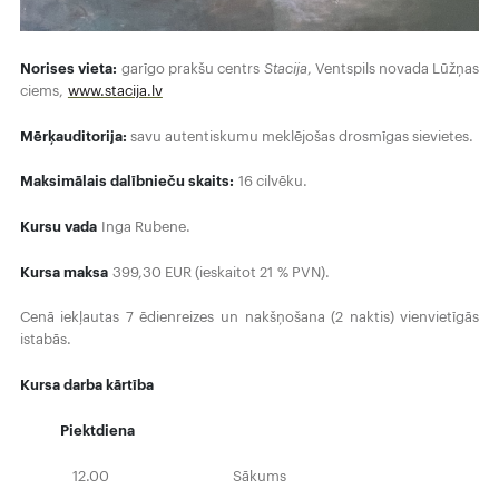
Norises vieta:
garīgo prakšu centrs
Stacija
, Ventspils novada Lūžņas
ciems,
www.stacija.lv
Mērķauditorija:
savu autentiskumu meklējošas drosmīgas sievietes.
Maksimālais dalībnieču skaits:
16 cilvēku.
Kursu vada
Inga Rubene.
Kursa maksa
399,30 EUR (ieskaitot 21 % PVN).
Cenā iekļautas 7 ēdienreizes un nakšņošana (2 naktis) vienvietīgās
istabās.
Kursa darba kārtība
Piektdiena
12.00 Sākums