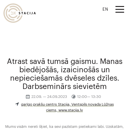
EN
Atrast savā tumsā gaismu. Manas
biedējošās, izaicinošās un
nepieciešamās dvēseles dzīles.
Darbseminārs sievietēm
22.09. — 24.09.2023
12:00— 13:30
garīgo prakšu centrs Stacija, Ventspils novada Lūžņas
ciems, www.stacija.lv
Mums visām nereti šķiet, ka sevi pazīstam pietiekami labi. Uzskatām,