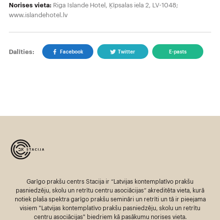
Norises vieta:
Riga Islande Hotel, Ķīpsalas iela 2, LV-1048;
www.islandehotel.lv
Dalīties:
Facebook
Twitter
E-pasts
Garīgo prakšu centrs Stacija ir “Latvijas kontemplatīvo prakšu
pasniedzēju, skolu un retrītu centru asociācijas” akreditēta vieta, kurā
notiek plaša spektra garīgo prakšu semināri un retrīti un tā ir pieejama
visiem "Latvijas kontemplatīvo prakšu pasniedzēju, skolu un retrītu
centru asociācijas" biedriem kā pasākumu norises vieta.