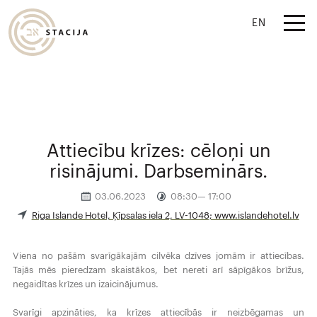
EN
Attiecību krīzes: cēloņi un
risinājumi. Darbseminārs.
03.06.2023
08:30— 17:00
Riga Islande Hotel, Ķīpsalas iela 2, LV-1048; www.islandehotel.lv
Viena no pašām svarīgākajām cilvēka dzīves jomām ir attiecības.
Tajās mēs pieredzam skaistākos, bet nereti arī sāpīgākos brīžus,
negaidītas krīzes un izaicinājumus.
Svarīgi apzināties, ka krīzes attiecībās ir neizbēgamas un