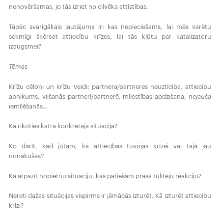
nenovēršamas, jo tās izriet no cilvēka attīstības.
Tāpēc svarīgākais jautājums ir: kas nepieciešams, lai mēs varētu
sekmīgi šķērsot attiecību krīzes, lai tās kļūtu par katalizatoru
izaugsmei?
Tēmas
Krīžu cēloņi un krīžu veidi: partnera/partneres neuzticība, attiecību
apnikums, vilšanās partnerī/partnerē, mīlestības apdzišana,
nejauša
iemīlēšanās…
Kā rīkoties katrā konkrētajā situācijā?
Ko darīt, kad jūtam, ka attiecības tuvojas krīzei vai tajā jau
nonākušas?
Kā atpazīt nopietnu situāciju, kas patiešām prasa tūlītēju reakciju?
Nereti dažas situācijas vispirms ir jāmācās izturēt. Kā izturēt attiecību
krīzi?