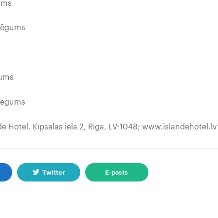
ms
gums
ms
gums
e Hotel, Ķīpsalas iela 2, Rīga, LV-1048; www.islandehotel.lv
k
Twitter
E-pasts