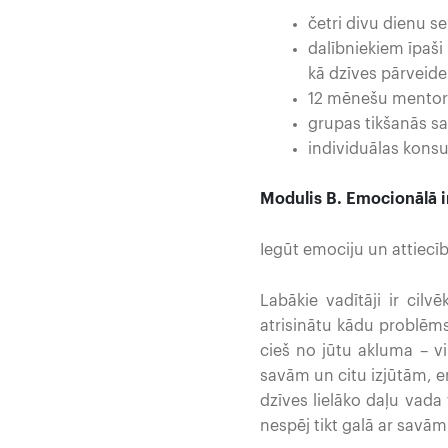
četri divu dienu se
dalībniekiem īpaši
kā dzīves pārveide
12 mēnešu mentor
grupas tikšanās s
individuālas konsu
Modulis B. Emocionālā i
Iegūt emociju un attiecī
Labākie vadītāji ir cilv
atrisinātu kādu problēmsi
cieš no jūtu akluma – v
savām un citu izjūtām, e
dzīves lielāko daļu vada
nespēj tikt galā ar savām