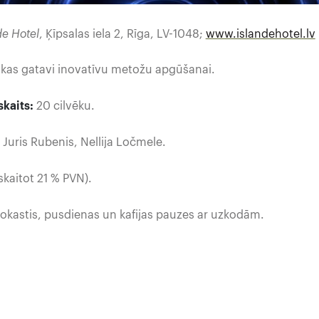
de Hotel
, Ķīpsalas iela 2, Rīga, LV-1048;
www.islandehotel.lv
, kas gatavi inovatīvu metožu apgūšanai.
kaits:
20 cilvēku.
, Juris Rubenis, Nellija Ločmele.
skaitot 21 % PVN).
rokastis, pusdienas un kafijas pauzes ar uzkodām.