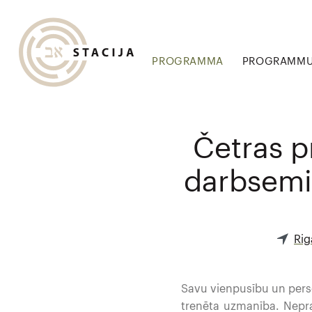
PROGRAMMA
PROGRAMMU 
Četras p
darbsemin
Rig
Savu vienpusību un person
trenēta uzmanība. Nepra