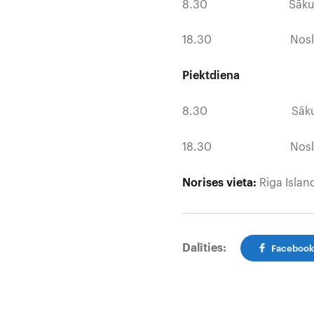
8.30 Sāku
18.30 Noslē
Piektdiena
8.30 Sāku
18.30 Noslē
Norises vieta:
Riga Island
Dalīties:
Faceboo