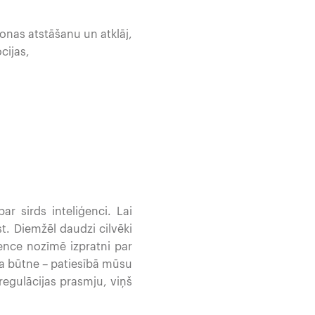
onas atstāšanu un atklāj,
cijas,
ar sirds inteliģenci. Lai
st. Diemžēl daudzi cilvēki
ence nozīmē izpratni par
la būtne – patiesībā mūsu
regulācijas prasmju, viņš