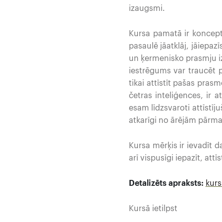
izaugsmi.
Kursa pamatā ir koncept
pasaulē jāatklāj, jāiepaz
un ķermenisko prasmju i
iestrēgums var traucēt pi
tikai attīstīt pašas pras
četras inteliģences, ir
esam līdzsvaroti attīstī
atkarīgi no ārējām pārm
Kursa mērķis ir ievadīt 
arī vispusīgi iepazīt, att
Detalizēts apraksts:
kurs
Kursā ietilpst