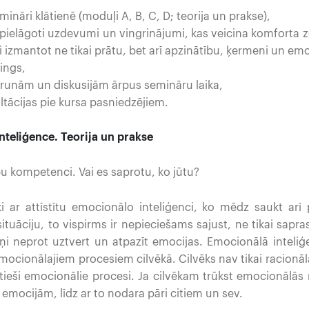
mināri klātienē (moduļi A, B, C, D; teorija un prakse),
 pielāgoti uzdevumi un vingrinājumi, kas veicina komforta z
i izmantot ne tikai prātu, bet arī apzinātību, ķermeni un emo
ings,
arunām un diskusijām ārpus semināru laika,
ltācijas pie kursa pasniedzējiem.
nteliģence. Teorija un prakse
bu kompetenci. Vai es saprotu, ko jūtu?
ēki ar attīstītu emocionālo inteliģenci, ko mēdz saukt arī p
tuāciju, to vispirms ir nepieciešams sajust, ne tikai sapra
iņi neprot uztvert un atpazīt emocijas. Emocionālā inteliģ
mocionālajiem procesiem cilvēkā. Cilvēks nav tikai racionā
 tieši emocionālie procesi. Ja cilvēkam trūkst emocionālās 
 emocijām, līdz ar to nodara pāri citiem un sev.