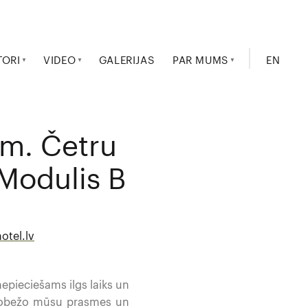
TORI
VIDEO
GALERIJAS
PAR MUMS
EN
am. Četru
 Modulis B
otel.lv
nepieciešams ilgs laiks un
ierobežo mūsu prasmes un