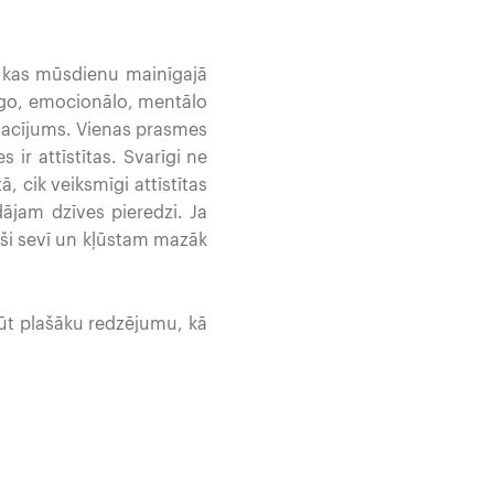
, kas mūsdienu mainīgajā
arīgo, emocionālo, mentālo
sacījums. Vienas prasmes
 ir attīstītas. Svarīgi ne
, cik veiksmīgi attīstītas
ājam dzīves pieredzi. Ja
aši sevī un kļūstam mazāk
gūt plašāku redzējumu, kā