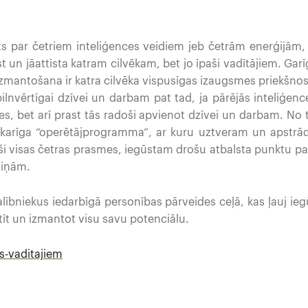
s par četriem inteliģences veidiem jeb četrām enerģijām
īst un jāattīsta katram cilvēkam, bet jo īpaši vadītājiem. G
zmantošana ir katra cilvēka vispusīgas izaugsmes priekšno
lnvērtīgai dzīvei un darbam pat tad, ja pārējās inteliģences
mes, bet arī prast tās radoši apvienot dzīvei un darbam. No tā
 atkarīga “operētājprogramma”, ar kuru uztveram un apstrād
juši visas četras prasmes, iegūstam drošu atbalsta punktu p
aiņām.
dalībniekus iedarbīgā personības pārveides ceļā, kas ļauj ie
īstīt un izmantot visu savu potenciālu.
s-vaditajiem