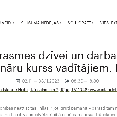
VEIDI
KLUSUMA NEDĒĻAS
SOULCRAFT
VIESLEK
rasmes dzīvei un darb
āru kurss vadītājiem.
02.11. — 03.11.2023
08:30— 18:30
a Islande Hotel, Ķīpsalas iela 2, Rīga, LV-1048; www.islandeh
ības neattīstītās līnijas ir ļoti grūti pamanīt – parasti tam 
sme lietot visus cilvēka rīcībā esošos resursus būtiski 