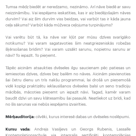
Tumsa mēdz biedēt ar neredzamo, nezināmo. Arī nāve biedē ar savu
neizzināmību. Vai iespējams ieskatīties, kas ir aiz biedējošajām nāves
durvīm? Vai aiz šīm durvīm viss beidzas, vai varbūt tas ir kāda jauna
ceļa sākums? Varbūt kāda mūžveca ceļojuma turpinājums?
Vai varētu būt tā, ka nāve var kļūt par mūsu dzīves svarīgāko
notikumu? Vai varam sagatavoties šim neatgriezeniskās robežas
šķērsošanas brīdim? Vai varam uzsākt sarunu, nopietnu sarunu ar
nāvi? To iepazīt. To pieņemt.
Tāpēc aicinām atsaukties dvēseles ilgu saucienam pēc patiesas un
iemiesotas dzīves, dzīves bez bailēm no nāves. Aicinām pievienoties
šai četru dienu un trīs nakšu programmai, lai drošā un pieņemošā
vidē kopīgi praktizētu ieklausīšanos dvēseles balsī un seno tradīciju
mācībās, mācoties pieņemt un iepazīt nāvi. Tagad, kamēr varam
baudīt dzīvi un savu klātesamību šai pasaulē. Neatliekot uz brīdi, kad
no šīs sarunas vai nebūs iespējams izvairīties.
Mērķauditorija:
cilvēki, kurus interesē dabas un dvēseles noslēpumi.
Kursu vada:
Andrejs Vasiļjevs un Georgs Rubenis, Lassalle
Kontemplationsschule via integralis sertificēti kontemplācijas