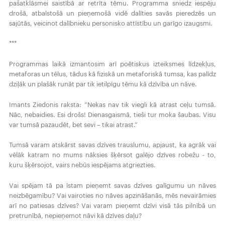
pašatklāsmei saistībā ar retrīta tēmu. Programma sniedz iespēju
drošā, atbalstošā un pieņemošā vidē dalīties savās pieredzēs un
sajūtās, veicinot dalībnieku personisko attīstību un garīgo izaugsmi.
***
Programmas laikā izmantosim arī poētiskus izteiksmes līdzekļus,
metaforas un tēlus, tādus kā fiziskā un metaforiskā tumsa, kas palīdz
dziļāk un plašāk runāt par tik ietilpīgu tēmu kā dzīvība un nāve.
Imants Ziedonis raksta: “Nekas nav tik viegli kā atrast ceļu tumsā.
Nāc, nebaidies. Esi drošs! Dienasgaismā, tieši tur moka šaubas. Visu
var tumsā pazaudēt, bet sevi – tikai atrast.”
Tumsā varam atskārst savas dzīves trauslumu, apjaust, ka agrāk vai
vēlāk katram no mums nāksies šķērsot galējo dzīves robežu - to,
kuru šķērsojot, vairs nebūs iespējams atgriezties.
Vai spējam tā pa īstam pieņemt savas dzīves galīgumu un nāves
neizbēgamību? Vai vairoties no nāves apzināšanās, mēs nevairāmies
arī no patiesas dzīves? Vai varam pieņemt dzīvi visā tās pilnībā un
pretrunībā, nepieņemot nāvi kā dzīves daļu?