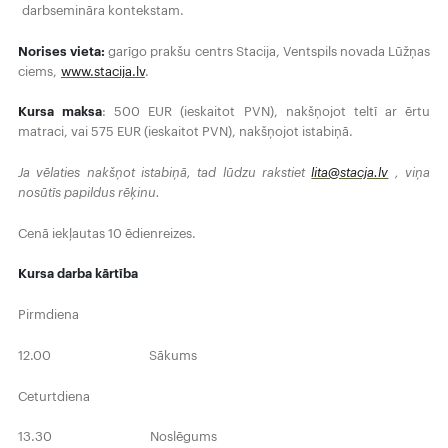
darbsemināra kontekstam.
Norises vieta:
garīgo prakšu centrs Stacija, Ventspils novada Lūžņas
ciems,
www.stacija.lv
.
Kursa maksa
: 500 EUR (ieskaitot PVN), nakšņojot teltī ar ērtu
matraci, vai 575 EUR (ieskaitot PVN), nakšņojot istabiņā.
Ja vēlaties nakšņot istabiņā, tad lūdzu rakstiet
lita@stacja.lv
, viņa
nosūtīs papildus rēķinu.
Cenā iekļautas 10 ēdienreizes.
Kursa darba kārtība
Pirmdiena
12.00 Sākums
Ceturtdiena
13.30 Noslēgums