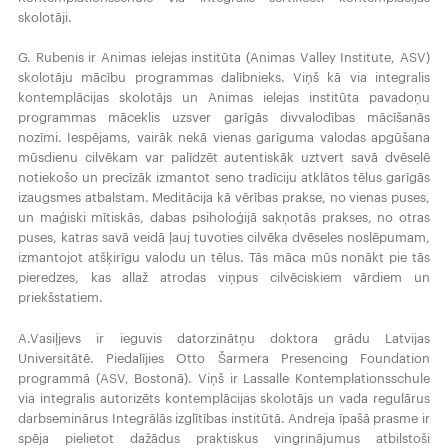
skolotāji.
G. Rubenis ir Animas ielejas institūta (Animas Valley Institute, ASV)
skolotāju mācību programmas dalībnieks. Viņš kā via integralis
kontemplācijas skolotājs un Animas ielejas institūta pavadoņu
programmas māceklis uzsver garīgās divvalodības mācīšanās
nozīmi. Iespējams, vairāk nekā vienas garīguma valodas apgūšana
mūsdienu cilvēkam var palīdzēt autentiskāk uztvert savā dvēselē
notiekošo un precīzāk izmantot seno tradīciju atklātos tēlus garīgās
izaugsmes atbalstam. Meditācija kā vērības prakse, no vienas puses,
un maģiski mītiskās, dabas psiholoģijā sakņotās prakses, no otras
puses, katras savā veidā ļauj tuvoties cilvēka dvēseles noslēpumam,
izmantojot atšķirīgu valodu un tēlus. Tās māca mūs nonākt pie tās
pieredzes, kas allaž atrodas viņpus cilvēciskiem vārdiem un
priekšstatiem.
A.Vasiļjevs ir ieguvis datorzinātņu doktora grādu Latvijas
Universitātē. Piedalījies Otto Šarmera Presencing Foundation
programmā (ASV, Bostonā). Viņš ir Lassalle Kontemplationsschule
via integralis autorizēts kontemplācijas skolotājs un vada regulārus
darbseminārus Integrālās izglītības institūtā. Andreja īpašā prasme ir
spēja pielietot dažādus praktiskus vingrinājumus atbilstoši