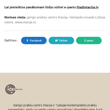
Lai pieteiktos pasākumam lūdzu sūtiet e-pastu
lita@stacija.lv
Norises vieta:
garīgo prakšu centrs Stacija, Ventspils novada Lūžņas
ciems, www.stacija.lv.
Dalīties:
Facebook
Twitter
E-pasts
Garīgo prakšu centrs Stacija ir “Latvijas kontemplatīvo prakšu
pasniedzēju, skolu un retrītu centru asociācijas” akreditēta vieta, kurā