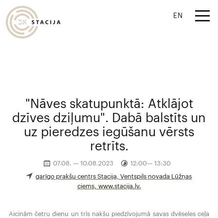
EN
"Nāves skatupunktā: Atklājot
dzīves dziļumu". Dabā balstīts un
uz pieredzes iegūšanu vērsts
retrīts.
07.08. — 10.08.2023
12:00— 13:30
garīgo prakšu centrs Stacija, Ventspils novada Lūžņas
ciems, www.stacija.lv.
Aicinām četru dienu un trīs nakšu piedzīvojumā savas dvēseles ceļa