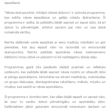
iepazīšanā.
"Nāves skatupunktā: Atklājot dzīves dziļumu" ir izzinoša programma,
kas veltīta nāves iepazīšanai un galējo robežu šķērsošanai. Šī
programma ir radīta, lai palīdzētu labāk saprast un sajust dzīvi, kā arī
dzīvot to pilnvērtīgāk, attīstot izpratni par nāvi un visa dzīvē
notiekošā vērtību.
Retrīta dalībnieki varēs iepazīties ar seno tradīciju mācībām un gūt
pieredzes, kas ļauj iepazīt nāvi no racionālā un emocionālā
skatupunkta. Retrīts palīdzēs apzināties nāves neatņemamo
klātbūtni mūsu dzīvē un pieņemt to kā neizbēgamu dzīves daļu.
Programmas gaitā tiks piedāvāti dažādi praktiski un refleksīvi
uzdevumi, kas palīdzēs labāk saprast nāves nozīmi un izbaudīt dzīvi
ar pilnīgu apzināšanos. Aktivitātes var ietvert meditāciju, individuālas
un grupu diskusijas, dienasgrāmatas rakstīšanu, mākslu, mūziku un
rituālus, kas saistīti ar nāves apzināšanu.
Šī programma ir domāta tiem, kas vēlas dziļāk iepazīt un izprast nāvi,
lai caur to varētu dzīvot pilnvērtīgāku un apzinātāku dzīvi.
Dalībniekiem jābūt gataviem emocionāli intensīvam darbam un