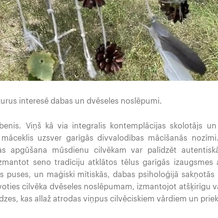
, kurus interesē dabas un dvēseles noslēpumi.
enis. Viņš kā via integralis kontemplācijas skolotājs un 
ceklis uzsver garīgās divvalodības mācīšanās nozīmi.
as apgūšana mūsdienu cilvēkam var palīdzēt autentiskā
zmantot seno tradīciju atklātos tēlus garīgās izaugsmes 
as puses, un maģiski mītiskās, dabas psiholoģijā sakņotās 
uvoties cilvēka dvēseles noslēpumam, izmantojot atšķirīgu 
dzes, kas allaž atrodas viņpus cilvēciskiem vārdiem un prie