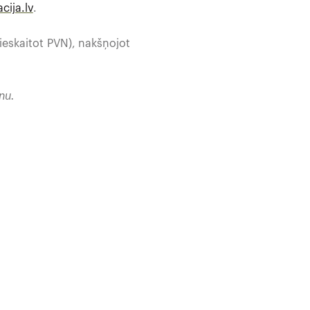
cija.lv
.
(ieskaitot PVN), nakšņojot
nu.