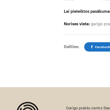
Lai pieteiktos pasākuma
Norises vieta:
garīgo pra
Dalīties:
Faceboo
Garīgo prakšu centrs Stac