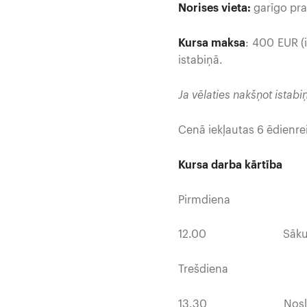
Norises vieta:
garīgo pra
Kursa maksa
: 400 EUR (i
istabiņā.
Ja vēlaties nakšņot istabi
Cenā iekļautas 6 ēdienre
Kursa darba kārtība
Pirmdiena
12.00 Sāku
Trešdiena
13.30 Noslē