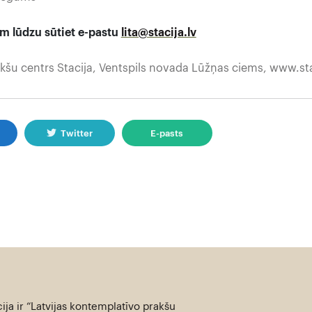
m lūdzu sūtiet e-pastu
lita@stacija.lv
kšu centrs Stacija, Ventspils novada Lūžņas ciems, www.stac
k
Twitter
E-pasts
ija ir “Latvijas kontemplatīvo prakšu