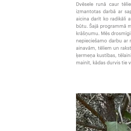
Dvēsele runā caur tēli
izmantotas darbā ar sap
aicina darīt ko radikāli 
būtu. Šajā programmā mē
krāšņumu. Mēs drosmīgi 
nepieciešamo darbu ar m
ainavām, tēliem un raks
ķermeņa kustības, tēlai
mainīt, kādas durvis tie v