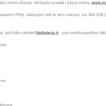
kšu centrs Stacija, Ventspils novada Lūžņas ciems,
www.sta
eskaitot PVN), nakšņojot teltī ar ērtu matraci, vai 450 EUR 
ņā, tad lūdzu rakstiet
lita@stacja.lv
, viņa nosūtīs papildus rēķi
izes.
ms
gums