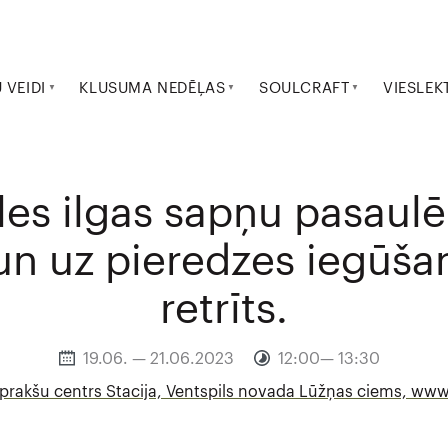
VEIDI
KLUSUMA NEDĒĻAS
SOULCRAFT
VIESLEK
les ilgas sapņu pasaulē
 un uz pieredzes iegūša
retrīts.
19.06. — 21.06.2023
12:00— 13:30
prakšu centrs Stacija, Ventspils novada Lūžņas ciems, www.