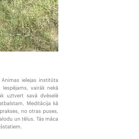
Animas ielejas institūta
 Iespējams, vairāk nekā
k uztvert savā dvēselē
atbalstam. Meditācija kā
prakses, no otras puses,
valodu un tēlus. Tās māca
kšstatiem.