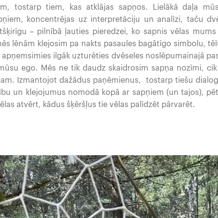
em, tostarp tiem, kas atklājas sapņos. Lielākā daļa mū
ņiem, koncentrējas uz interpretāciju un analīzi, taču d
atšķirīgu – pilnībā ļauties pieredzei, ko sapnis vēlas mums 
s lēnām klejosim pa nakts pasaules bagātīgo simbolu, tē
apņemsimies ilgāk uzturēties dvēseles noslēpumainajā pasa
ūsu ego. Mēs ne tik daudz skaidrosim sapņa nozīmi, cik 
tam. Izmantojot dažādus paņēmienus, tostarp tiešu dialog
nību un klejojumus nomodā kopā ar sapņiem (un tajos), pēt
ēlas atvērt, kādus šķēršļus tie vēlas palīdzēt pārvarēt.