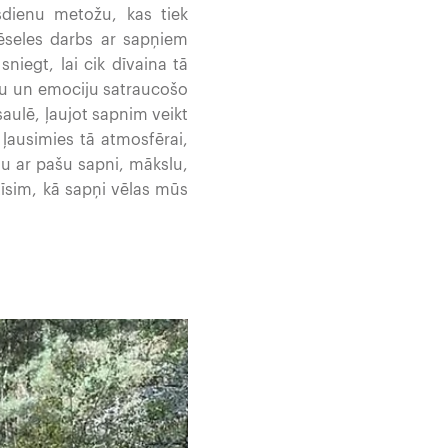
sdienu metožu, kas tiek
vēseles darbs ar sapņiem
sniegt, lai cik dīvaina tā
lu un emociju satraucošo
ulē, ļaujot sapnim veikt
ļausimies tā atmosfērai,
u ar pašu sapni, mākslu,
īsim, kā sapņi vēlas mūs