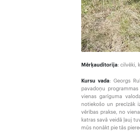
Mērķauditorija
: cilvēki
Kursu vada
: Georgs Rub
pavadoņu programmas mā
vienas garīguma valod
notiekošo un precīzāk i
vērības prakse, no vien
katras savā veidā ļauj t
mūs nonākt pie tās piere