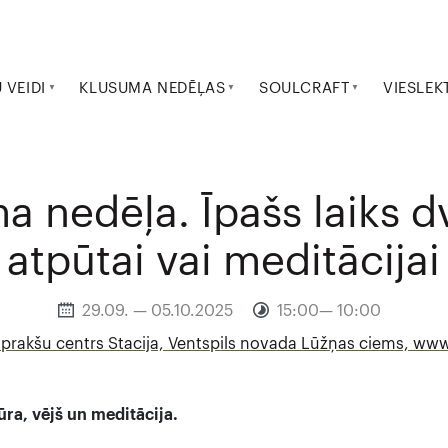
VEIDI
KLUSUMA NEDĒĻAS
SOULCRAFT
VIESLEK
a nedēļa. Īpašs laiks d
atpūtai vai meditācijai
29.09. — 05.10.2025
15:00— 10:00
 prakšu centrs Stacija, Ventspils novada Lūžņas ciems, www.
ra, vējš un meditācija.