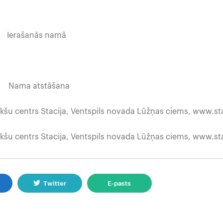
ašanās namā
a atstāšana
kšu centrs Stacija, Ventspils novada Lūžņas ciems, www.sta
kšu centrs Stacija, Ventspils novada Lūžņas ciems, www.sta
k
Twitter
E-pasts