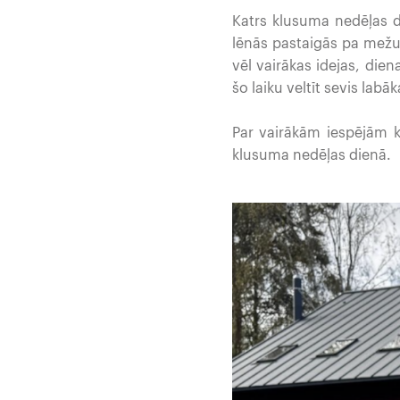
Katrs klusuma nedēļas d
lēnās pastaigās pa mežu
vēl vairākas idejas, dien
šo laiku veltīt sevis labā
Par vairākām iespējām kā
klusuma nedēļas dienā.