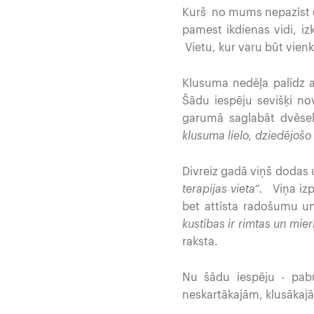
Kurš no mums nepazīst dzī
pamest ikdienas vidi, i
Vietu, kur varu būt vienk
Klusuma nedēļa palīdz at
Šādu iespēju sevišķi nov
garumā saglabāt dvēsel
klusuma lielo, dziedējošo
Divreiz gadā viņš dodas 
terapijas vieta”.
Viņa izpr
bet attīsta radošumu u
kustības ir rimtas un mier
raksta.
Nu šādu iespēju - pab
neskartākajām, klusākajā