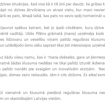
ves situācijas, kad visa kā ir tik ļoti par daudz, ka griba
zkāpt no dzīves ātrvilciena un atrast vietu, kur mani nevi
ārši es pats,
lēnajā
laikā, kas pats no sevis spēj nomierināt u
jaunot spēkus katram, bet jo īpaši cilvēkiem, kuru dzīve 
ērtē vadītāji. Uldis Pīlēns grāmatā
(mans) uzņēmēja kods
es līdzsvaru un veselību viņam palīdz regulāras klusum
 un uzlādējošo lomu sāku saprast tikai ļoti intensīvajos uzņē
uz kādu viesu namu, kas ir
“mana dvēseles, gara un ķermeņ
atnē šādas klusuma nedēļas ne tikai palīdz izturēt ikdienas
n palīdz nonākt pie svaigām un inovatīvām atziņām. Ne
īgas, domas vairs nešaudās, tām ir cits dziļums. Es atkal esm
ūt vienatnē un klusumā piedāvā regulāras klusuma ne
m un skaistākajām Latvijas vietām.