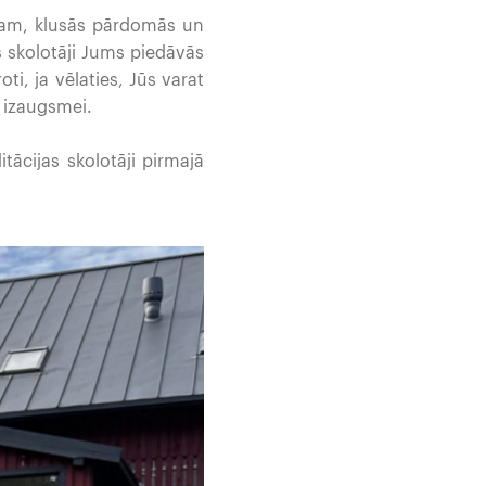
ēram, klusās pārdomās un
 skolotāji Jums piedāvās
ti, ja vēlaties, Jūs varat
i izaugsmei.
tācijas skolotāji pirmajā