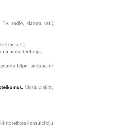
TV, radio, datora utt.)
otikas utt.),
uma nama teritorijā,
lusuma telpa; sarunas ar
noteikumus.
Viesis piekrīt,
kš noteiktos konsultāciju