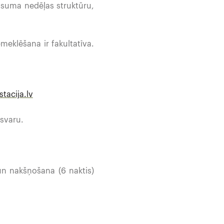
lusuma nedēļas struktūru,
meklēšana ir fakultatīva.
tacija.lv
zsvaru.
un nakšņošana (6 naktis)