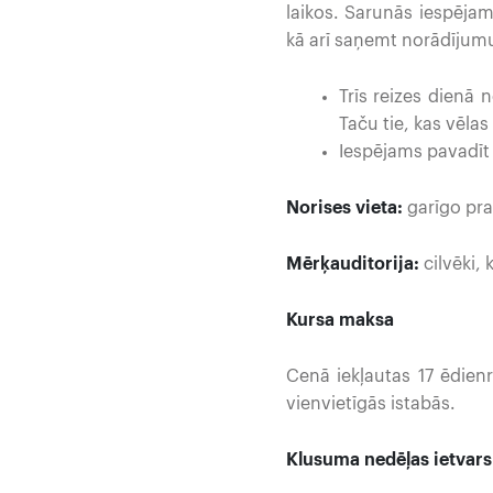
laikos. Sarunās iespējam
kā arī saņemt norādījumu
Trīs reizes dienā 
Taču tie, kas vēlas
Iespējams pavadīt
Norises vieta:
garīgo pra
Mērķauditorija:
cilvēki,
Kursa maksa 896.0
Cenā iekļautas 17 ēdien
vienvietīgās istabās.
Klusuma nedēļas ietvars