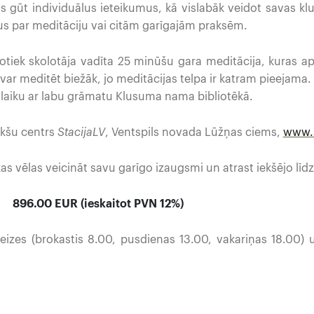
s gūt individuālus ieteikumus, kā vislabāk veidot savas k
s par meditāciju vai citām garīgajām praksēm.
notiek skolotāja vadīta 25 minūšu gara meditācija, kuras ap
 var meditēt biežāk, jo meditācijas telpa ir katram pieejama.
 laiku ar labu grāmatu Klusuma nama bibliotēkā.
kšu centrs
StacijaLV
, Ventspils novada Lūžņas ciems,
www.s
 kas vēlas veicināt savu garīgo izaugsmi un atrast iekšējo līd
0 EUR (ieskaitot PVN 12%)
reizes (brokastis 8.00, pusdienas 13.00, vakariņas 18.00) 