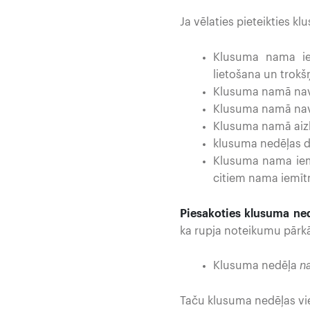
Ja vēlaties pieteikties 
Klusuma nama iem
lietošana un trokš
Klusuma namā nav 
Klusuma namā nav a
Klusuma namā aizli
klusuma nedēļas d
Klusuma nama iemī
citiem nama iemīt
Piesakoties klusuma ned
ka rupja noteikumu pārk
Klusuma nedēļa
n
Taču klusuma nedēļas vie