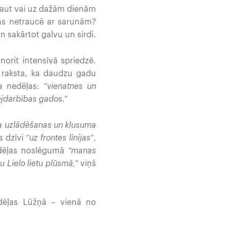
s kaut vai uz dažām dienām
ens netraucē ar sarunām?
n sakārtot galvu un sirdi.
norit intensīvā spriedzē.
raksta, ka daudzu gadu
a nedēļas:
“vienatnes un
mējdarbības gados.”
a uzlādēšanas un klusuma
 dzīvi
“uz frontes līnijas”
,
dēļas noslēgumā
“manas
u Lielo lietu plūsmā,”
viņš
dēļas Lūžņā – vienā no