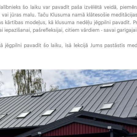
alībnieks šo laiku var pavadīt paša izvēlētā veidā, piem
 vai jūras malu. Taču Klusuma namā klātesošie meditācijas
as kārtības modeļus, kā klusuma nedēļu jēgpilni pavadīt. Pro
kai iepazīšanai, pašrefleksijai, citiem vārdiem - savai garīgaja
 jēgpilni pavadīt šo laiku, īsā lekcijā Jums pastāstīs medi