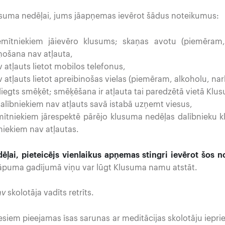
klusuma nedēļai, jums jāapņemas ievērot šādus noteikumus:
ītniekiem jāievēro klusums; skaņas avotu (piemēram, 
ņošana nav atļauta,
atļauts lietot mobilos telefonus,
tļauts lietot apreibinošas vielas (piemēram, alkoholu, nark
egts smēķēt; smēķēšana ir atļauta tai paredzētā vietā Klus
alībniekiem nav atļauts savā istabā uzņemt viesus,
tniekiem jārespektē pārējo klusuma nedēļas dalībnieku k
niekiem nav atļautas.
ēļai, pieteicējs vienlaikus apņemas stingri ievērot šos 
āpuma gadījumā viņu var lūgt Klusuma namu atstāt.
av
skolotāja vadīts retrīts.
siem pieejamas īsas sarunas ar meditācijas skolotāju ieprie