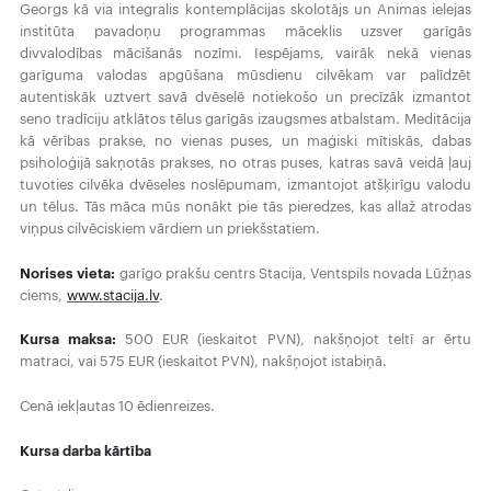
Georgs kā via integralis kontemplācijas skolotājs un Animas ielejas
institūta pavadoņu programmas māceklis uzsver garīgās
divvalodības mācīšanās nozīmi. Iespējams, vairāk nekā vienas
garīguma valodas apgūšana mūsdienu cilvēkam var palīdzēt
autentiskāk uztvert savā dvēselē notiekošo un precīzāk izmantot
seno tradīciju atklātos tēlus garīgās izaugsmes atbalstam. Meditācija
kā vērības prakse, no vienas puses, un maģiski mītiskās, dabas
psiholoģijā sakņotās prakses, no otras puses, katras savā veidā ļauj
tuvoties cilvēka dvēseles noslēpumam, izmantojot atšķirīgu valodu
un tēlus. Tās māca mūs nonākt pie tās pieredzes, kas allaž atrodas
viņpus cilvēciskiem vārdiem un priekšstatiem.
Norises vieta:
garīgo prakšu centrs Stacija, Ventspils novada Lūžņas
ciems,
www.stacija.lv
.
Kursa maksa:
500 EUR (ieskaitot PVN), nakšņojot teltī ar ērtu
matraci, vai 575 EUR (ieskaitot PVN), nakšņojot istabiņā.
Cenā iekļautas 10 ēdienreizes.
Kursa darba kārtība