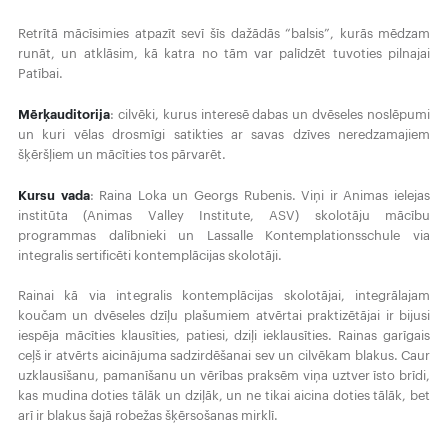
Retrītā mācīsimies atpazīt sevī šīs dažādās “balsis”, kurās mēdzam
runāt, un atklāsim, kā katra no tām var palīdzēt tuvoties pilnajai
Patībai.
Mērķauditorija
: cilvēki, kurus interesē dabas un dvēseles noslēpumi
un kuri vēlas drosmīgi satikties ar savas dzīves neredzamajiem
šķēršļiem un mācīties tos pārvarēt.
Kursu vada
: Raina Loka un Georgs Rubenis. Viņi ir Animas ielejas
institūta (Animas Valley Institute, ASV) skolotāju mācību
programmas dalībnieki un Lassalle Kontemplationsschule via
integralis sertificēti kontemplācijas skolotāji.
Rainai kā via integralis kontemplācijas skolotājai, integrālajam
koučam un dvēseles dzīļu plašumiem atvērtai praktizētājai ir bijusi
iespēja mācīties klausīties, patiesi, dziļi ieklausīties. Rainas garīgais
ceļš ir atvērts aicinājuma sadzirdēšanai sev un cilvēkam blakus. Caur
uzklausīšanu, pamanīšanu un vērības praksēm viņa uztver īsto brīdi,
kas mudina doties tālāk un dziļāk, un ne tikai aicina doties tālāk, bet
arī ir blakus šajā robežas šķērsošanas mirklī.