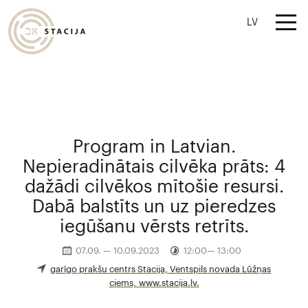
LV
Program in Latvian.
Nepieradinātais cilvēka prāts: 4
dažādi cilvēkos mītošie resursi.
Dabā balstīts un uz pieredzes
iegūšanu vērsts retrīts.
07.09. — 10.09.2023
12:00— 13:00
garīgo prakšu centrs Stacija, Ventspils novada Lūžņas
ciems, www.stacija.lv.