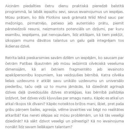
Aicinām piedalīties četru dienu praktiskā pieredzē balstītā
programmā, lai labāk iepazītu sevi, savus ievainojumus un iespējas.
Mūsu prātam, ko Bils Plotkins savā grāmatā Wild Mind sauc par
mežonīgo, pirmatnējo, patieso jeb autentisko prātu, piemīt
pārsteidzoši resursi, neizmantots potenciāls un dziļumi, par kuru
esamību, iespējams, pat nenojaušam, līdz atklājam, kā tiem piekļūt,
izkopjam mums dāvātos talantus un galu galā integrējam tos
ikdienas dzīvē.
Retrīta laikā pieskarsimies savām dzīlēm un iespējām, ko saucam par
četrām Patības šķautnēm jeb mūsu iedzimtā cilvēciskā veseluma
dimensijām, kā arī četriem fragmentēto jeb ievainoto
apakšpersonību kopumiem, kas veidojušies bērnībā. Katra cilvēka
lielais uzdevums ir atklāt savu unikālo uzdevumu un universālo
piederību, taču ceļā uz to mums jāmācās, kā dziedināt agrīnajā
dzīves daļā izveidojušās dzīves stratēģijas, kas bērnībā palīdzēja
izdzīvot, bet dzīves vidū kļuvušas par smagu nastu. Kāpēc es atkal un
atkal rīkojos tik dīvaini? Kāpēc noteiktos brīžos mani, šķiet, pret paša
gribu pārņem bailes, agresija, vēlme izvairīties vai bēgt no realitātes
atkarībā? Kas nereti slēpjas aiz mūsu problēmām, un kā tās veselīgi
dziedināt? Kā sākt dzīvot veselīgi un pilnestīgi? Kā no ievainojuma
nonākt līdz savam lielākajam talantam?