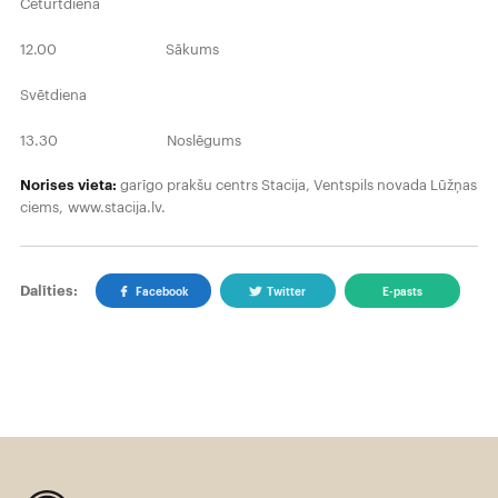
Ceturtdiena
12.00 Sākums
Svētdiena
13.30 Noslēgums
Norises vieta:
garīgo prakšu centrs Stacija, Ventspils novada Lūžņas
ciems, www.stacija.lv.
Dalīties:
Facebook
Twitter
E-pasts