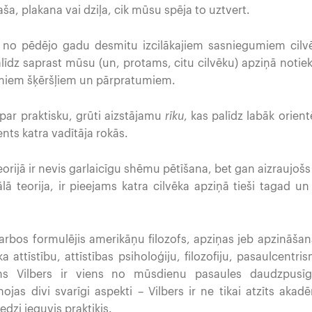
laša, plakana vai dziļa, cik mūsu spēja to uztvert.
ens no pēdējo gadu desmitu izcilākajiem sasniegumiem cilv
līdz saprast mūsu (un, protams, citu cilvēku) apziņā notie
zamiem šķēršļiem un pārpratumiem.
t par praktisku, grūti aizstājamu
rīku
, kas palīdz labāk orient
ents katra vadītāja rokās.
eorijā ir nevis garlaicīgu shēmu pētīšana, bet gan aizraujoš
lā teorija, ir pieejams katra cilvēka apziņā tieši tagad un š
darbos formulējis amerikāņu filozofs, apziņas jeb apzināšan
ēka attīstību, attīstības psiholoģiju, filozofiju, pasaulcent
ens Vilbers ir viens no mūsdienu pasaules daudzpusīg
jas divi svarīgi aspekti – Vilbers ir ne tikai atzīts akadē
redzi ieguvis praktiķis.