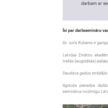
Īsi par darbsemināru va
Dr. Juris Rubenis ir gar
Latvijas Zinātņu akadēm
trešās (augstākās) pakāp
Daudzus gadus strādājis 
Ilgstoša pieredze dažā
seminārus nozīmīgu Lat