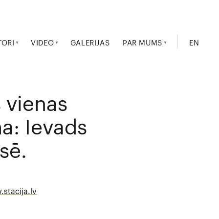
TORI
VIDEO
GALERIJAS
PAR MUMS
EN
s vienas
a: Ievads
sē.
stacija.lv