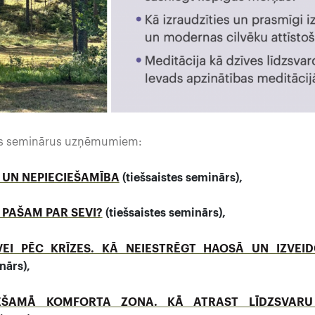
tes seminārus uzņēmumiem:
 UN NEPIECIEŠAMĪBA
(tiešsaistes seminārs),
 PAŠAM PAR SEVI?
(tiešsaistes seminārs),
VEI PĒC KRĪZES. KĀ NEIESTRĒGT HAOSĀ UN IZVE
nārs),
EŠAMĀ KOMFORTA ZONA. KĀ ATRAST LĪDZSVARU