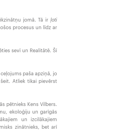
ēkzinātņu jomā. Tā ir
ļoti
košos procesus un līdz ar
ēties sevī un Realitātē. Šī
s ceļojums paša apziņā, jo
eit. Atliek tikai pievērst
ās pētnieks Kens Vilbers.
rismu, ekoloģiju un garīgās
ākajiem un izcilākajiem
misks zinātnieks, bet arī