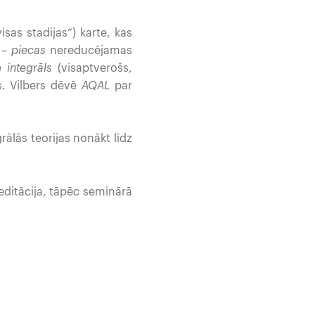
visas stadijas”) karte, kas
 –
piecas
nereducējamas
ē
integrāls
(visaptverošs,
s. Vilbers dēvē
AQAL
par
ālās teorijas nonākt līdz
editācija, tāpēc seminārā