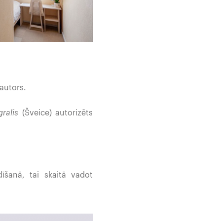
autors.
ralis
(Šveice) autorizēts
īšanā, tai skaitā vadot