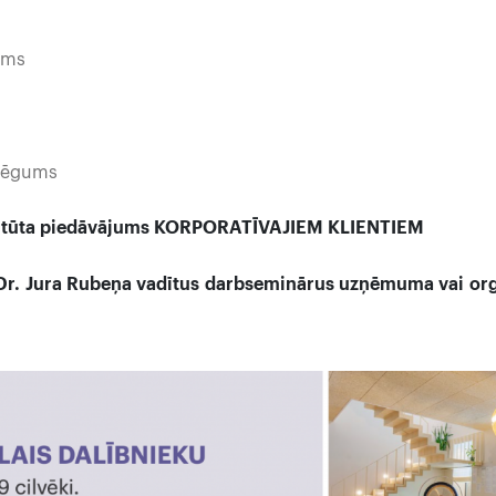
ms
gums
stitūta piedāvājums
KORPORATĪVAJIEM KLIENTIEM
 Dr. Jura Rubeņa vadītus darbseminārus
uzņēmuma vai org