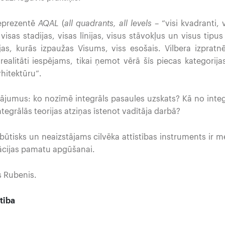
reprezentē
AQAL
(
all quadrants, all levels
– “visi kvadranti, 
visas stadijas, visas līnijas, visus stāvokļus un visus tipus
ijas, kurās izpaužas Visums, viss esošais. Vilbera izpratn
realitāti iespējams, tikai ņemot vērā šīs piecas kategorija
hitektūru”.
jumus: ko nozīmē integrāls pasaules uzskats? Kā no integr
ntegrālās teorijas atziņas īstenot vadītāja darbā?
 būtisks un neaizstājams cilvēka attīstības instruments ir m
tācijas pamatu apgūšanai.
s Rubenis.
tība