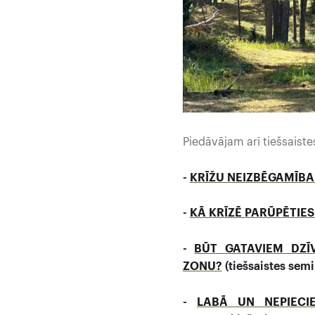
Piedāvājam arī tiešsais
-
KRĪŽU NEIZBĒGAMĪBA
-
KĀ KRĪZĒ PARŪPĒTIES
-
BŪT GATAVIEM DZĪ
ZONU?
(tiešsaistes semi
-
LABĀ UN NEPIECI