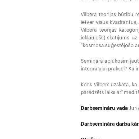
Vilbera teorijas būtību 
ietver visus kvadrantus, 
Vilbera teorijas kategor
iekļaujošs) skatījums uz 
“kosmosa suģestējošo ar
Seminārā aplūkosim jautā
integrālajai praksei? Kā i
Kens Vilbers uzskata, ka
paredzēts laiks arī medi
Darbsemināru vada
Juri
Darbsemināra darba kār