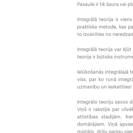
Pasaule ir tik šaura vai p
Integrālā teorija ir vi
praktiska
metode, kas pa
to izvairīties no nered
Integrālā teorija var kļū
teorija ir būtisks instrum
Ielūkošanās integrālajā t
viss, par ko runā integrā
uzmanību un ieskatīties!
Integrālo teoriju savos 
Viņš ir rakstījis par cilv
attīstības stadijām. K
domātājiem. Viņā apvieno
mistiķis, dziļu garīgu pie