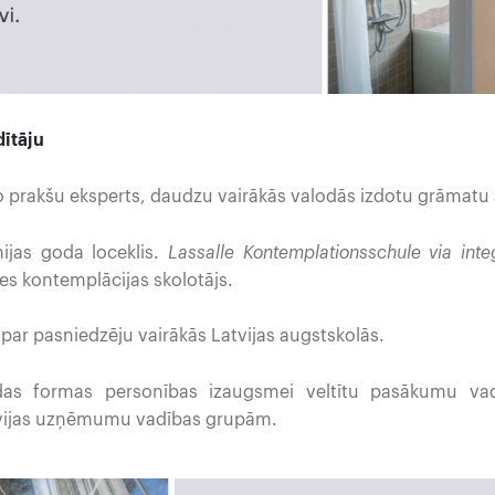
dītāju
īgo prakšu eksperts, daudzu vairākās valodās izdotu grāmatu 
ijas goda loceklis.
Lassalle Kontemplationsschule via integ
es kontemplācijas skolotājs.
par pasniedzēju vairākās Latvijas augstskolās.
das formas personības izaugsmei veltītu pasākumu vad
vijas uzņēmumu vadības grupām.