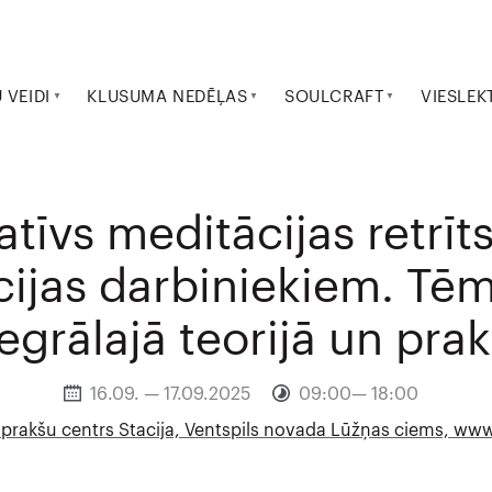
VEIDI
KLUSUMA NEDĒĻAS
SOULCRAFT
VIESLEK
tīvs meditācijas retrīt
cijas darbiniekiem. Tēm
tegrālajā teorijā un prak
16.09. — 17.09.2025
09:00— 18:00
 prakšu centrs Stacija, Ventspils novada Lūžņas ciems, www.