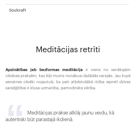
Soulcraft
Meditācijas retrīti
Apzinātības jeb bezformas meditācija
ir viena no senākajām
cilvēces praksēm, kas līdz mums nonākusi dažādās versijās. Jau kopš
senatnes cilvēki nojautuši, ka pati atbilstošākā rīcība iepretī dzīves
sarežģītībai ir klusa uzmanība, pamodināta vērība.
Meditācijas prakse atklāj jaunu veidu, kā
autentiski būt parastajā ikdienā.