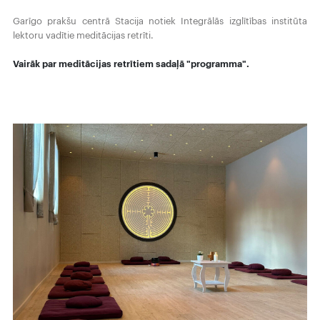
Garīgo prakšu centrā Stacija notiek Integrālās izglītības institūta
lektoru vadītie meditācijas retrīti.
Vairāk par meditācijas retrītiem sadaļā "programma".