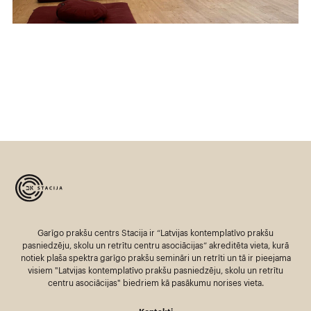
Garīgo prakšu centrs Stacija ir “Latvijas kontemplatīvo prakšu
pasniedzēju, skolu un retrītu centru asociācijas” akreditēta vieta, kurā
notiek plaša spektra garīgo prakšu semināri un retrīti un tā ir pieejama
visiem "Latvijas kontemplatīvo prakšu pasniedzēju, skolu un retrītu
centru asociācijas" biedriem kā pasākumu norises vieta.