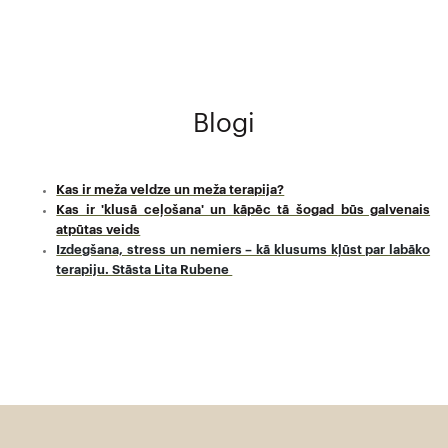
Blogi
Kas ir meža veldze un meža terapija?
Kas ir 'klusā ceļošana' un kāpēc tā šogad būs galvenais
atpūtas veids
Izdegšana, stress un nemiers – kā klusums kļūst par labāko
terapiju. Stāsta Lita Rubene