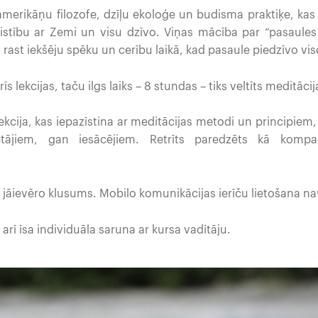
 amerikāņu filozofe, dzīļu ekoloģe un budisma praktiķe, ka
istību ar Zemi un visu dzīvo. Viņas mācība par “pasaules
 rast iekšēju spēku un cerību laikā, kad pasaule piedzīvo vi
s lekcijas, taču ilgs laiks – 8 stundas – tiks veltīts meditācija
ekcija, kas iepazīstina ar meditācijas metodi un principiem
zētājiem, gan iesācējiem. Retrīts paredzēts kā kompak
m jāievēro klusums. Mobilo komunikācijas ierīču lietošana na
arī īsa individuāla saruna ar kursa vadītāju.