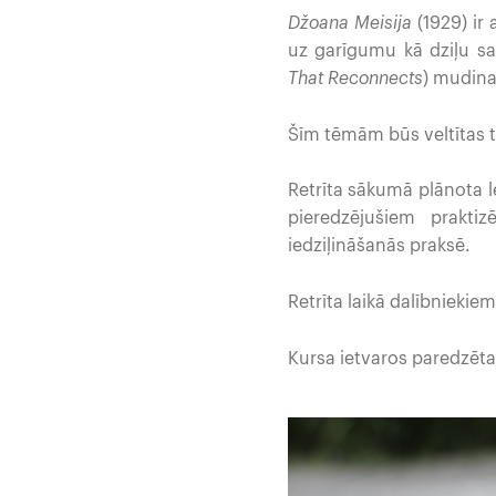
Džoana Meisija
(1929) ir
uz garīgumu kā dziļu sa
That
Reconnects
) mudina
Šīm tēmām būs veltītas trī
Retrīta sākumā plānota l
pieredzējušiem prakti
iedziļināšanās praksē.
Retrīta laikā dalībniekie
Kursa ietvaros paredzēta 