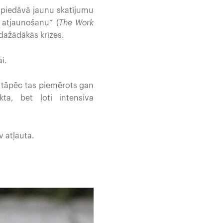
s piedāvā jaunu skatījumu
 atjaunošanu” (
The Work
sdažādākās krīzes.
i.
, tāpēc tas piemērots gan
ta, bet ļoti intensīva
v atļauta.