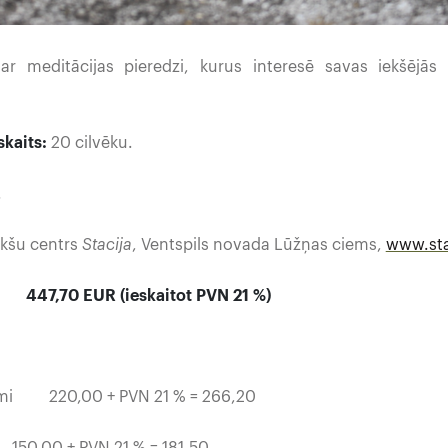
i ar meditācijas pieredzi, kurus interesē savas iekšējā
kaits:
20 cilvēku.
.
kšu centrs
Stacija
, Ventspils novada Lūžņas ciems,
www.sta
0 EUR (ieskaitot PVN 21 %)
umi 220,00 + PVN 21 % = 266,20