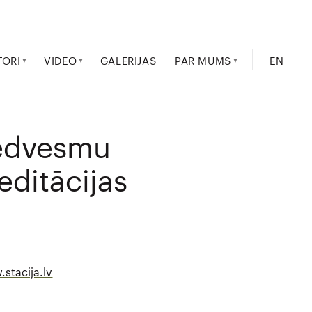
TORI
VIDEO
GALERIJAS
PAR MUMS
EN
iedvesmu
editācijas
stacija.lv