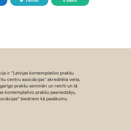
k
Twitter
E-pasts
ija ir “Latvijas kontemplatīvo prakšu
ītu centru asociācijas” akreditēta vieta,
garīgo prakšu semināri un retrīti un tā
jas kontemplatīvo prakšu pasniedzēju,
asociācijas" biedriem kā pasākumu