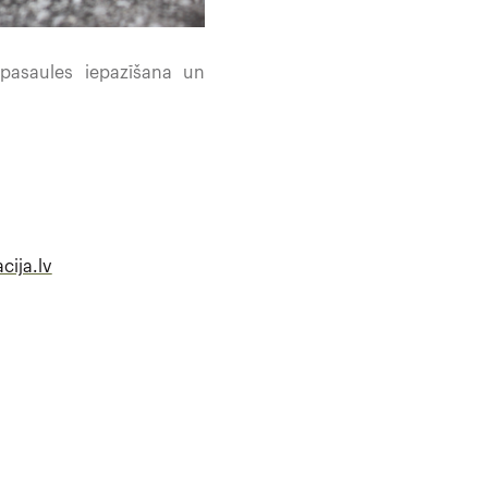
s pasaules iepazīšana un
cija.lv