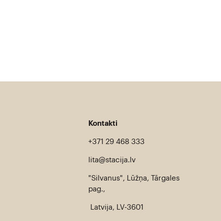
Kontakti
+371 29 468 333
lita@stacija.lv
"Silvanus", Lūžņa, Tārgales
pag.,
Latvija, LV-3601