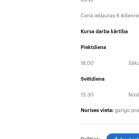
kurss 150,00 + 
Cenā iekļautas 6 ēdienrei
Kursa darba kārtība
Piektdiena
18.00 Sāku
Svētdiena
13.30 Noslē
Norises vieta:
garīgo pra