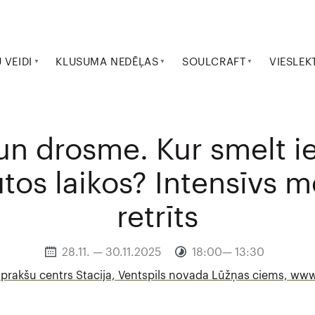
VEIDI
KLUSUMA NEDĒĻAS
SOULCRAFT
VIESLEK
 un drosme. Kur smelt 
ūtos laikos? Intensīvs m
retrīts
28.11. — 30.11.2025
18:00— 13:30
 prakšu centrs Stacija, Ventspils novada Lūžņas ciems, www.