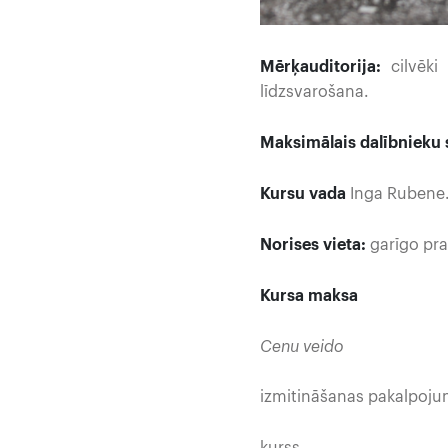
Mērķauditorija:
cilvēk
līdzsvarošana.
Maksimālais dalībnieku s
Kursu vada
Inga Rubene
Norises vieta:
garīgo pra
Kursa maksa 447,7
Cenu veido
izmitināšanas pakalpoj