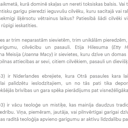
ikmetā, kurā dominē skaļas un nereti toksiskas balsis. Va
ntisku garīgu pieredzi ieguvušu cilvēku, kuru sacītajā vai r
ekmīgi šķērsotu vētrainus laikus? Patiesībā šādi cilvēki 
rūpīgi ieskatīties.
imies ar trim neparastām sievietēm, trim unikālām pieredzēm
arīgumu, cilvēcību un pasauli. Etija Hilesuma (
Etty H
na Meisija (
Joanna Macy
) ir sievietes, kuru dzīve un domas
lnas attiecības ar sevi, citiem cilvēkiem, pasauli un dievišķ
3) ir Nīderlandes ebrejiete, kura Otrā pasaules kara la
lai palīdzētu ieslodzītajiem, un no tās pati tika depo
ekšējās brīvības un gara spēka pierādījums pat visnežēlīgāka
3) ir vācu teoloģe un mistiķe, kas mainīja daudzus tradic
drību. Viņa, piemēram, jautāja, vai pilnvērtīgai garīgai dzī
iņas radītā teoloģija apvieno garīgumu ar aktīvu līdzdalību p