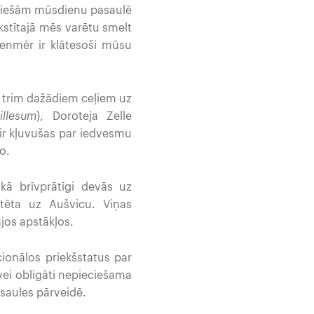
i tiešām mūsdienu pasaulē
akstītajā mēs varētu smelt
vienmēr ir klātesoši mūsu
, trim dažādiem ceļiem uz
illesum
), Doroteja Zelle
 ir kļuvušas par iedvesmu
o.
ikā brīvprātīgi devās uz
rtēta uz Aušvicu. Viņas
jos apstākļos.
ionālos priekšstatus par
vei obligāti nepieciešama
asaules pārveidē.