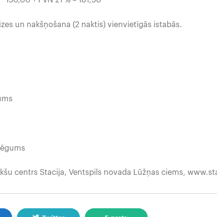
PVN 21 % = 181,50
zes un nakšņošana (2 naktis) vienvietīgās istabās.
ms
gums
kšu centrs Stacija, Ventspils novada Lūžņas ciems, www.sta