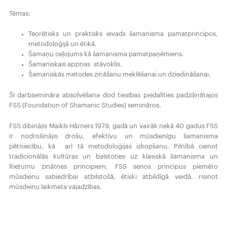
Tēmas:
Teorētisks un praktisks ievads šamanisma pamatprincipos,
metodoloģijā un ētikā.
Šamaņu ceļojums kā šamanisma pamatpaņēmiens.
Šamaniskais apziņas stāvoklis.
Šamaniskās metodes zināšanu meklēšanai un dziedināšanai.
Šī darbsemināra absolvēšana dod tiesības piedalīties padziļinātajos
FSS (Foundation of Shamanic Studies) semināros.
FSS dibinājis Maikls Hārners 1979. gadā un vairāk nekā 40 gadus FSS
ir nodrošinājis drošu, efektīvu un mūsdienīgu šamanisma
pētniecību, kā arī tā metodoloģijas izkopšanu. Pilnībā cienot
tradicionālās kultūras un balstoties uz klasiskā šamanisma un
Rietumu zinātnes principiem, FSS senos principus piemēro
mūsdienu sabiedrībai atbilstošā, ētiski atbildīgā veidā, risinot
mūsdienu laikmeta vajadzības.