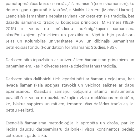
pamatapmācības kurss esenciālajā šamanismā (core shamanism), ko
daudzu gadu garumā ir izstrādājis Maikls Harners (Michael Harner).
Esenciālais šamanisms nebalstās vienā konkrētā etniskā tradīcijā, bet
dažādu šamanisko tradīciju kopīgajos principos. M.Harners (1929-
2018) ir viens no mūsdienu nozīmīgākajiem šamanisma
akadēmiskajiem pētniekiem un praktiķiem. Viņš ir bijis profesors
Jēlas un Kolumbijas universitātēs ASV un dibinājis Šamanisma
pētniecības fondu (Foundation for Shamanic Studies, FSS).
Darbseminārs iepazīstina ar universāliem šamanisma principiem un
paņēmieniem, kas ir cilvēces senākā dziedināšanas tradīcija.
Darbsemināra dalībnieki tiek iepazīstināti ar šamaņu ceļojumu, kas
ievada šamaniskajā apziņas stāvoklī un veicinot saiknes ar dabu
apzināšanos. Klasiskais šamaņu ceļojumu sitamo instrumentu
pavadībā ir viena no pazīstamākajām vīziju meklēšanas metodēm,
ko, blakus sapņiem un mītiem, izmantojušas dažādas tradīcijas, lai
pētītu Realitāti.
Esenciālā šamanisma metodoloģija ir aprobēta un droša, par ko
liecina daudzu darbsemināru dalībnieki visos kontinentos pēdējo
četrdesmit gadu laikā.