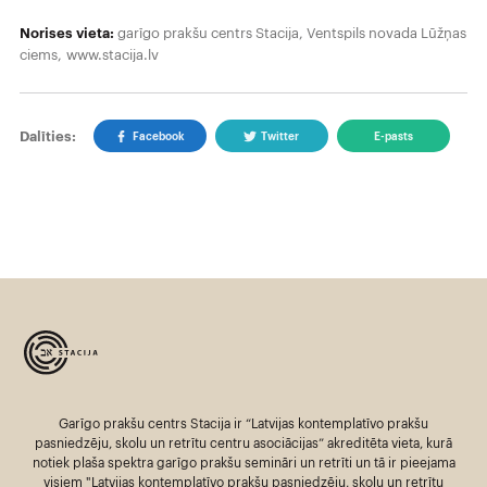
Norises vieta:
garīgo prakšu centrs Stacija, Ventspils novada Lūžņas
ciems, www.stacija.lv
Dalīties:
Facebook
Twitter
E-pasts
Garīgo prakšu centrs Stacija ir “Latvijas kontemplatīvo prakšu
pasniedzēju, skolu un retrītu centru asociācijas” akreditēta vieta, kurā
notiek plaša spektra garīgo prakšu semināri un retrīti un tā ir pieejama
visiem "Latvijas kontemplatīvo prakšu pasniedzēju, skolu un retrītu