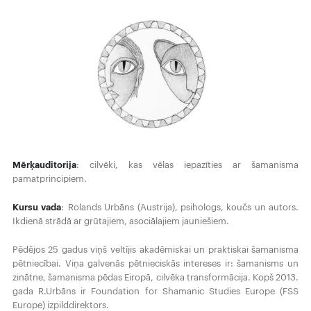
Mērķauditorija
: cilvēki, kas vēlas iepazīties ar šamanisma
pamatprincipiem.
Kursu vada
: Rolands Urbāns (Austrija), psihologs, koučs un autors.
Ikdienā strādā ar grūtajiem, asociālajiem jauniešiem.
Pēdējos 25 gadus viņš veltījis akadēmiskai un praktiskai šamanisma
pētniecībai. Viņa galvenās pētnieciskās intereses ir: šamanisms un
zinātne, šamanisma pēdas Eiropā, cilvēka transformācija. Kopš 2013.
gada R.Urbāns ir Foundation for Shamanic Studies Europe (FSS
Europe) izpilddirektors.