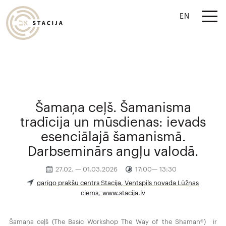
EN
Šamaņa ceļš. Šamanisma
tradīcija un mūsdienas: ievads
esenciālajā šamanismā.
Darbseminārs angļu valodā.
27.02. — 01.03.2026
17:00— 13:30
garīgo prakšu centrs Stacija, Ventspils novada Lūžņas
ciems, www.stacija.lv
Šamaņa ceļš (The Basic Workshop The Way of the Shaman®) ir