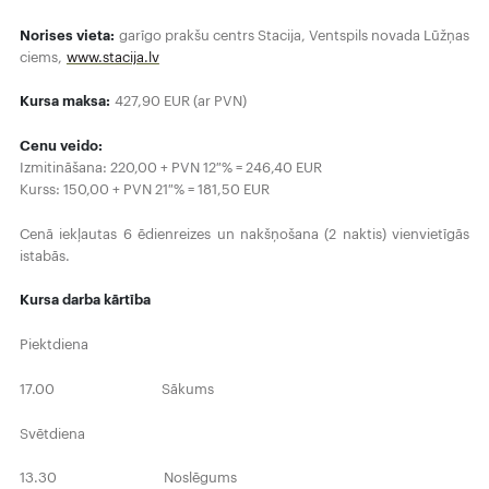
Norises vieta:
garīgo prakšu centrs Stacija, Ventspils novada Lūžņas
ciems,
www.stacija.lv
Kursa maksa:
427,90 EUR (ar PVN)
Cenu veido:
Izmitināšana: 220,00 + PVN 12 % = 246,40 EUR
Kurss: 150,00 + PVN 21 % = 181,50 EUR
Cenā iekļautas 6 ēdienreizes un nakšņošana (2 naktis) vienvietīgās
istabās.
Kursa darba kārtība
Piektdiena
17.00 Sākums
Svētdiena
13.30 Noslēgums