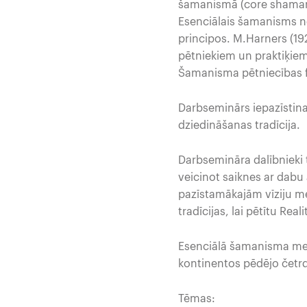
šamanismā (core shamani
Esenciālais šamanisms ne
principos. M.Harners (1
pētniekiem un praktiķiem.
Šamanisma pētniecības f
Darbseminārs iepazīstin
dziedināšanas tradīcija.
Darbsemināra dalībnieki 
veicinot saiknes ar dabu
pazīstamākajām vīziju m
tradīcijas, lai pētītu Reali
Esenciālā šamanisma meto
kontinentos pēdējo četrd
Tēmas: