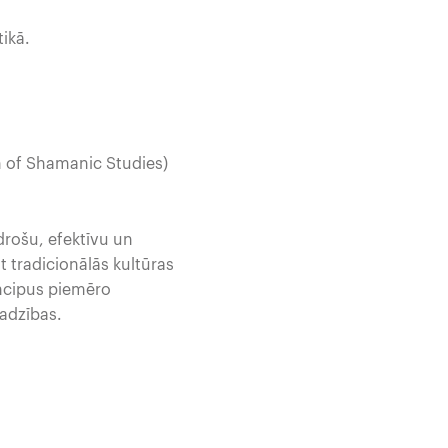
ikā.
n of Shamanic Studies)
drošu, efektīvu un
 tradicionālās kultūras
incipus piemēro
jadzības.