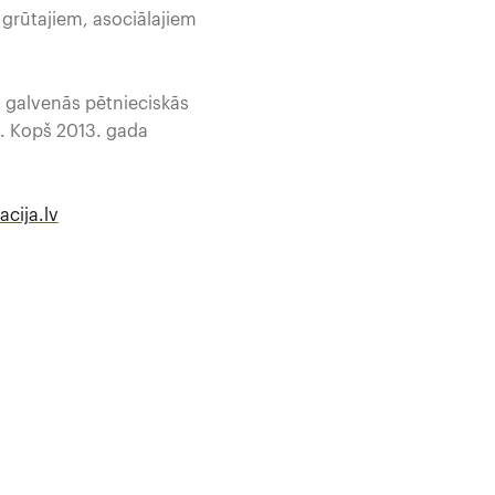
 grūtajiem, asociālajiem
a galvenās pētnieciskās
a. Kopš 2013. gada
cija.lv