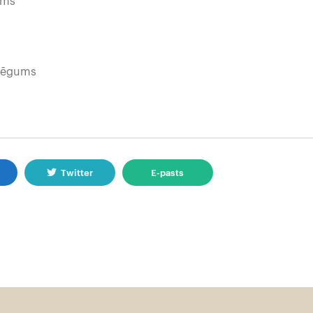
ms
gums
k
Twitter
E-pasts