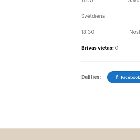
17.00 Sāku
Svētdiena
13.30 Noslē
Brīvas vietas:
0
Dalīties:
Faceboo