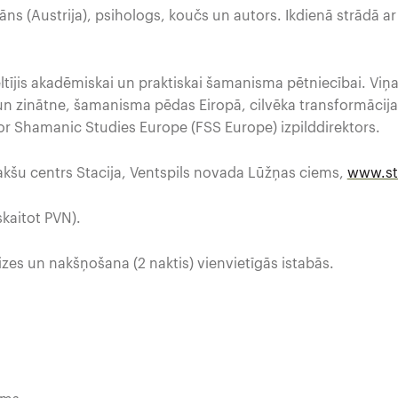
āns (Austrija), psihologs, koučs un autors. Ikdienā strādā ar
ltījis akadēmiskai un praktiskai šamanisma pētniecībai. Viņ
un zinātne, šamanisma pēdas Eiropā, cilvēka transformācij
or Shamanic Studies Europe (FSS Europe) izpilddirektors.
kšu centrs Stacija, Ventspils novada Lūžņas ciems,
www.sta
kaitot PVN).
izes un nakšņošana (2 naktis) vienvietīgās istabās.