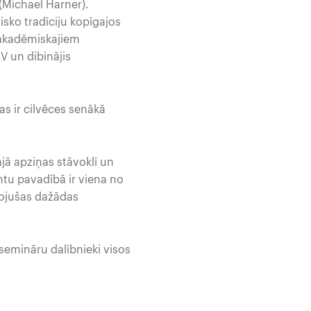
(Michael Harner).
sko tradīciju kopīgajos
 akadēmiskajiem
V un dibinājis
s ir cilvēces senākā
jā apziņas stāvoklī un
tu pavadībā ir viena no
ojušas dažādas
semināru dalībnieki visos