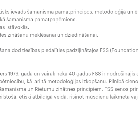
ktisks ievads šamanisma pamatprincipos, metodoloģijā un ēt
 kā šamanisma pamatpaņēmiens.
as stāvoklis.
s zināšanu meklēšanai un dziedināšanai.
ana dod tiesības piedalīties padziļinātajos FSS (Foundatio
ners 1979. gadā un vairāk nekā 40 gadus FSS ir nodrošinājis 
niecību, kā arī tā metodoloģijas izkopšanu. Pilnībā cienot
kā šamanisma un Rietumu zinātnes principiem, FSS senos pr
lstošā, ētiski atbildīgā veidā, risinot mūsdienu laikmeta va