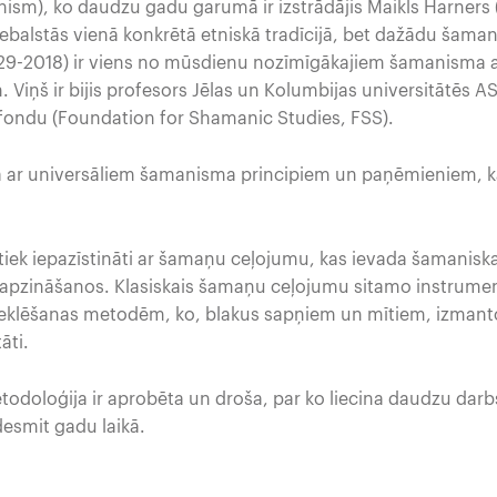
sm), ko daudzu gadu garumā ir izstrādājis Maikls Harners 
balstās vienā konkrētā etniskā tradīcijā, bet dažādu šamani
929-2018) ir viens no mūsdienu nozīmīgākajiem šamanisma
 Viņš ir bijis profesors Jēlas un Kolumbijas universitātēs AS
ondu (Foundation for Shamanic Studies, FSS).
a ar universāliem šamanisma principiem un paņēmieniem, ka
tiek iepazīstināti ar šamaņu ceļojumu, kas ievada šamaniska
 apzināšanos. Klasiskais šamaņu ceļojumu sitamo instrumen
eklēšanas metodēm, ko, blakus sapņiem un mītiem, izmant
tāti.
doloģija ir aprobēta un droša, par ko liecina daudzu darb
esmit gadu laikā.