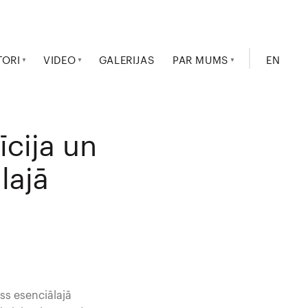
TORI
VIDEO
GALERIJAS
PAR MUMS
EN
cija un
lajā
s esenciālajā