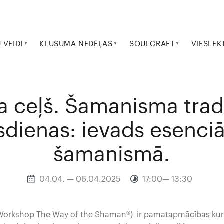
VEIDI
KLUSUMA NEDĒĻAS
SOULCRAFT
VIESLEK
 ceļš. Šamanisma tradī
dienas: ievads esenciā
šamanismā.
04.04. — 06.04.2025
17:00— 13:30
Workshop The Way of the Shaman®) ir pamatapmācības kurs