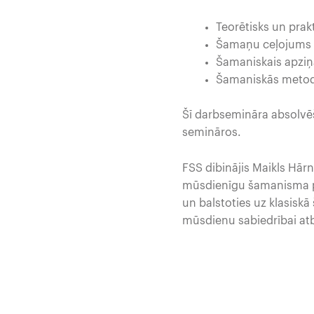
Teorētisks un pra
Šamaņu ceļojums
Šamaniskais apziņ
Šamaniskās metode
Šī darbsemināra absolvēš
semināros.
FSS dibinājis Maikls Hār
mūsdienīgu šamanisma pēt
un balstoties uz klasis
mūsdienu sabiedrībai atbi